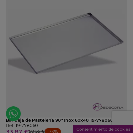
Bandeja de Pastelería 90º Inox 60x40 19-778060
Ref: 19-778060
Consentimiento de cookies
33,87 €
50,55 €
-33%