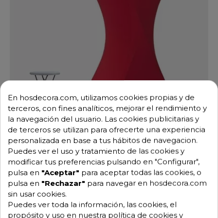
En hosdecora.com, utilizamos cookies propias y de
terceros, con fines analíticos, mejorar el rendimiento y
la navegación del usuario. Las cookies publicitarias y
de terceros se utilizan para ofrecerte una experiencia
personalizada en base a tus hábitos de navegacion.
Puedes ver el uso y tratamiento de las cookies y
Mantel de mesa coctel ajustable - Strech80
modificar tus preferencias pulsando en "Configurar",
Ref: 21-COCKTAIL80 STRECH+
pulsa en
"Aceptar"
para aceptar todas las cookies, o
+3
pulsa en
"Rechazar"
para navegar en hosdecora.com
31,50 €
42,00 €
-25%
sin usar cookies.
Puedes ver toda la información, las cookies, el
propósito y uso en nuestra política de cookies y