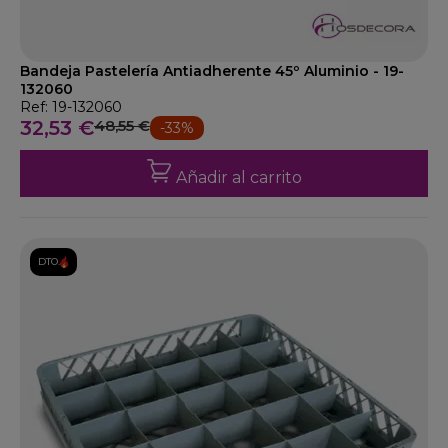
Bandeja Pastelería Antiadherente 45º Aluminio - 19-
132060
Ref: 19-132060
32,53 €
48,55 €
-33%
Añadir al carrito
DTO.