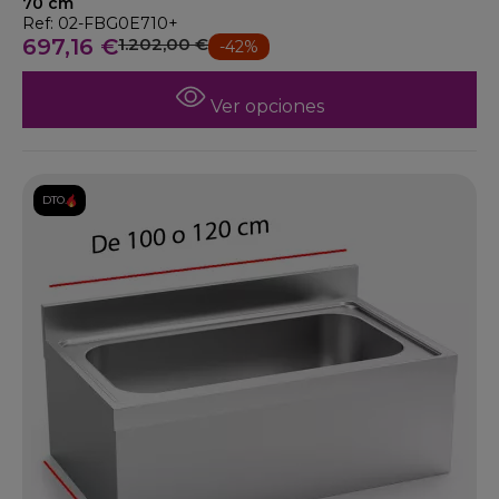
70 cm
Ref: 02-FBG0E710+
697,16 €
1.202,00 €
-42%
Ver opciones
DTO.