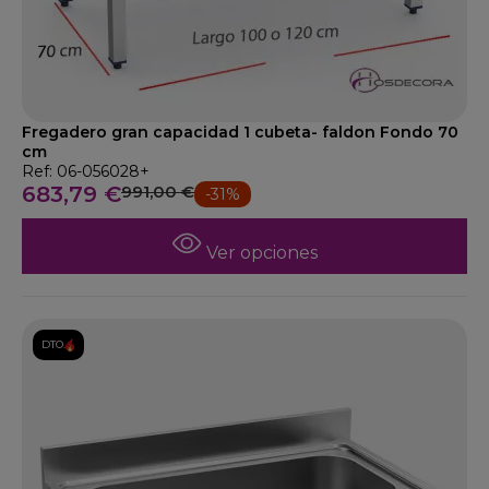
Fregadero gran capacidad 1 cubeta- faldon Fondo 70
cm
Ref: 06-056028+
683,79 €
991,00 €
-31%
Ver opciones
DTO.