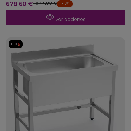
678,60 €
1.044,00 €
-35%
Ver opciones
DTO.