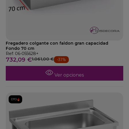
Fregadero colgante con faldon gran capacidad
Fondo 70 cm
Ref: 06-055628+
732,09 €
1.061,00 €
-31%
Ver opciones
DTO.