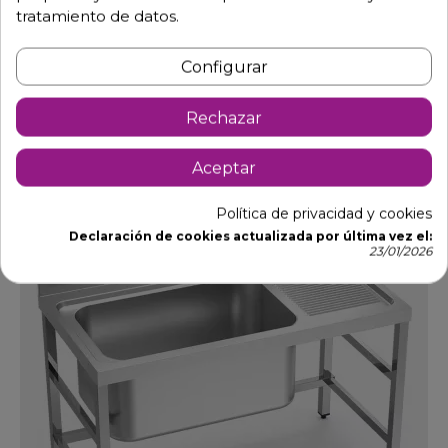
tratamiento de datos.
Fregadero cuba gran capacidad Fondo70 cm.
Ref: 02-FBGD0716+
Configurar
758,06 €
1.307,00 €
-42%
Rechazar
Ver opciones
Aceptar
DTO.
Política de privacidad y cookies
Declaración de cookies actualizada por última vez el:
23/01/2026