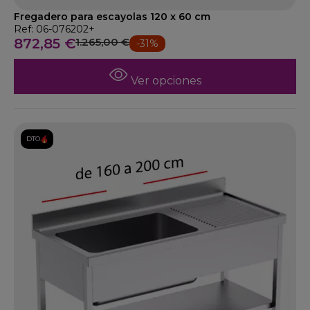
Fregadero para escayolas 120 x 60 cm
Ref: 06-076202+
872,85 €
1.265,00 €
-31%
Ver opciones
DTO.