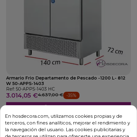
Armario Frio Departamento de Pescado -1200 L- 812
W 50-APPS-1403
Ref: 50-APPS-1403 HC
3.014,05 €
4.637,00 €
-35%
Añadir al carrito
En hosdecora.com, utilizamos cookies propias y de
terceros, con fines analíticos, mejorar el rendimiento y
la navegación del usuario. Las cookies publicitarias y
de terceros se utilizan para ofrecerte una experiencia
DTO.