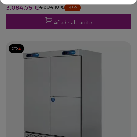
Ref: 47-ARCH-1203-DP
3.084,75 €
4.604,10 €
-33%
Añadir al carrito
DTO.