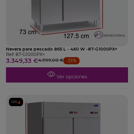
Nevera para pescado 865 L - 460 W -87-G1000PX+
Ref: 87-G1000PX+
3.349,33 €
4.999,00 €
-33%
Ver opciones
DTO.