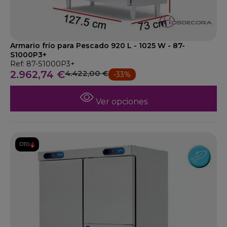
Armario frío para Pescado 920 L - 1025 W - 87-
S1000P3+
Ref: 87-S1000P3+
2.962,74 €
4.422,00 €
-33%
Ver opciones
DTO.