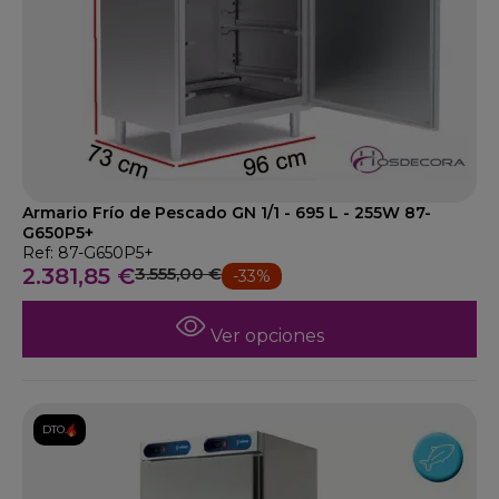
Armario Frío de Pescado GN 1/1 - 695 L - 255W 87-
G650P5+
Ref: 87-G650P5+
2.381,85 €
3.555,00 €
-33%
Ver opciones
DTO.