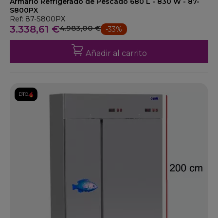
Armario Refrigerado de Pescado 680 L - 830 W - 87-
S800PX
Ref: 87-S800PX
3.338,61 €
4.983,00 €
-33%
Añadir al carrito
DTO.