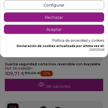
Configurar
Rechazar
Aceptar
Política de privacidad y cookies
Declaración de cookies actualizada por última vez el:
23/01/2026
Guante seguridad corte inox reversible con brazalete
Ref: 06-448658+
109,71 €
159,00 €
-31%
Ver opciones
DTO.