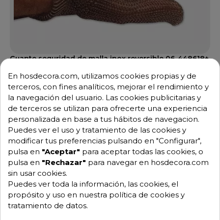
Guante seguridad de malla inox reversible 06-448618+
Ref: 06-448618+
En hosdecora.com, utilizamos cookies propias y de
72,45 €
105,00 €
-31%
terceros, con fines analíticos, mejorar el rendimiento y
la navegación del usuario. Las cookies publicitarias y
Ver opciones
de terceros se utilizan para ofrecerte una experiencia
personalizada en base a tus hábitos de navegacion.
Puedes ver el uso y tratamiento de las cookies y
modificar tus preferencias pulsando en "Configurar",
DTO.
pulsa en
"Aceptar"
para aceptar todas las cookies, o
pulsa en
"Rechazar"
para navegar en hosdecora.com
sin usar cookies.
Puedes ver toda la información, las cookies, el
propósito y uso en nuestra política de cookies y
tratamiento de datos.