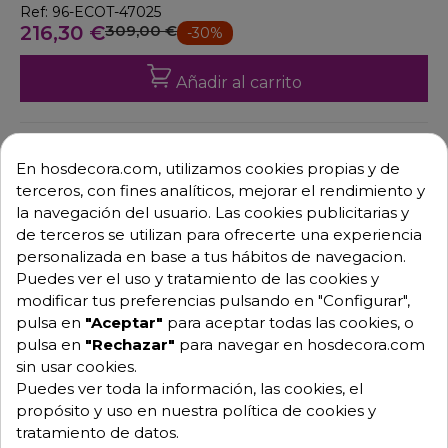
Ref: 96-ECOT-47025
216,30 €
309,00 €
-30%
Añadir al carrito
En hosdecora.com, utilizamos cookies propias y de
DTO.
terceros, con fines analíticos, mejorar el rendimiento y
la navegación del usuario. Las cookies publicitarias y
de terceros se utilizan para ofrecerte una experiencia
personalizada en base a tus hábitos de navegacion.
Puedes ver el uso y tratamiento de las cookies y
modificar tus preferencias pulsando en "Configurar",
pulsa en
"Aceptar"
para aceptar todas las cookies, o
pulsa en
"Rechazar"
para navegar en hosdecora.com
sin usar cookies.
Puedes ver toda la información, las cookies, el
propósito y uso en nuestra política de cookies y
tratamiento de datos.