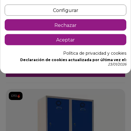
Configurar
Rechazar
Aceptar
Taquilla Vestuarios 75 x 50 cm 3 Puertas Laminadas
96-ECOV-47002
Ref: 96-ECOV-47002
Política de privacidad y cookies
263,90 €
377,00 €
-30%
Declaración de cookies actualizada por última vez el:
23/01/2026
Añadir al carrito
DTO.