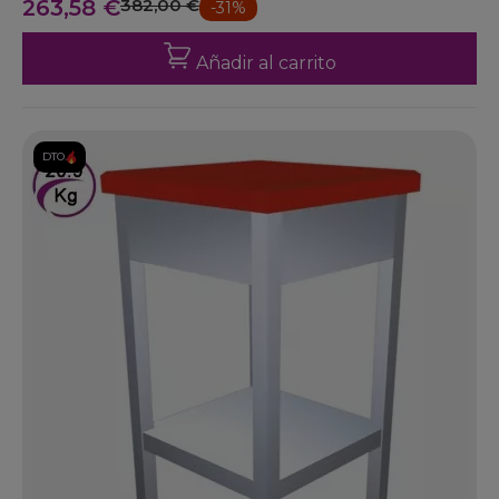
263,58 €
382,00 €
-31%
Añadir al carrito
DTO.