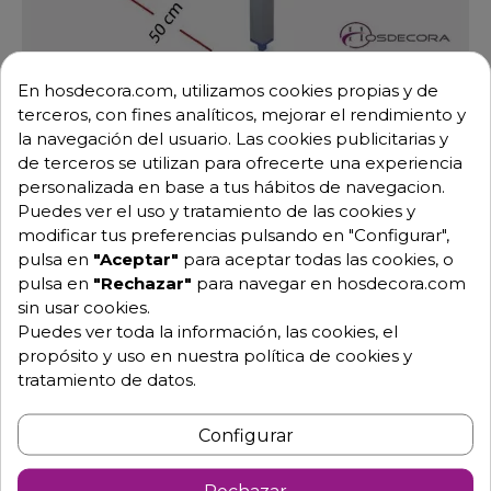
Tajos de corte 41 kg. 50 x 50 cm. 06-030106+
En hosdecora.com, utilizamos cookies propias y de
Ref: 06-030106+
terceros, con fines analíticos, mejorar el rendimiento y
343,62 €
498,00 €
-31%
la navegación del usuario. Las cookies publicitarias y
de terceros se utilizan para ofrecerte una experiencia
personalizada en base a tus hábitos de navegacion.
Ver opciones
Puedes ver el uso y tratamiento de las cookies y
modificar tus preferencias pulsando en "Configurar",
pulsa en
"Aceptar"
para aceptar todas las cookies, o
pulsa en
"Rechazar"
para navegar en hosdecora.com
DTO.
sin usar cookies.
Puedes ver toda la información, las cookies, el
propósito y uso en nuestra política de cookies y
tratamiento de datos.
Configurar
Rechazar