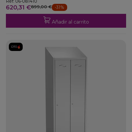
Ref: 06-081410
620,31 €
899,00 €
-31%
Añadir al carrito
DTO.