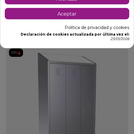
081402
Ref: 06-081402
883,20 €
1.280,00 €
-31%
Aceptar
Añadir al carrito
Política de privacidad y cookies
Declaración de cookies actualizada por última vez el:
23/01/2026
DTO.