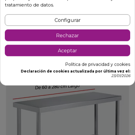
tratamiento de datos.
Mesa BAJA para coccion Fondo 70 cm. Desde 60 a 280
cm
Configurar
Ref: 02-MC0B070+
266,80 €
460,00 €
-42%
Rechazar
Ver opciones
Aceptar
Política de privacidad y cookies
Declaración de cookies actualizada por última vez el:
DTO.
23/01/2026