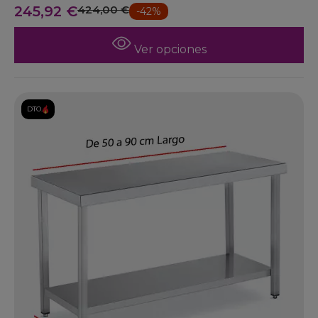
245,92 €
424,00 €
-42%
Ver opciones
DTO.