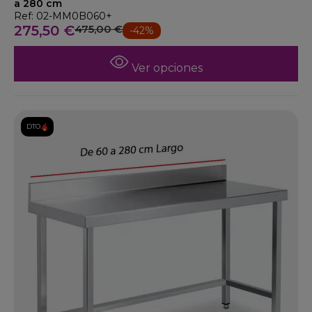
a 280 cm
Ref: 02-MM0B060+
275,50 €
475,00 €
-42%
Ver opciones
DTO.