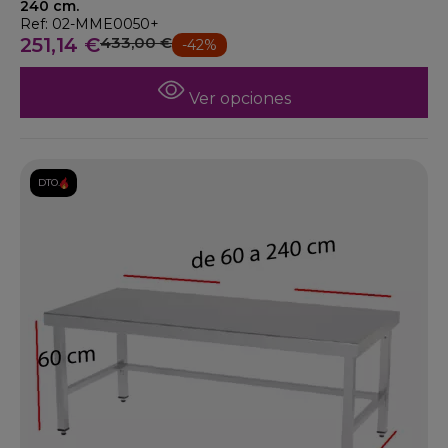
240 cm.
Ref: 02-MME0050+
251,14 €
433,00 €
-42%
Ver opciones
DTO.