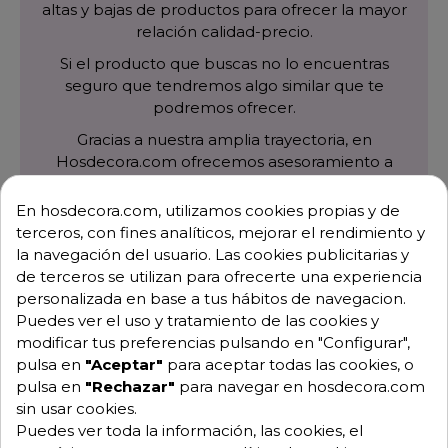
altas y bajas de productos para ofrecer la mayor
relación calidad-precio.
Si el producto que buscas no lo encuentras
seguro que tendremos algo similar que te
podremos ofrecer.
Gracias a nuestra amplia trayectoria, en
Hosdecora.com ofrecemos asesoramiento a
profesionales de hostelería para equipar su
cocina industrial con la mejor maquinaria de
En hosdecora.com, utilizamos cookies propias y de
hostelería, siempre con los mejores precios.
terceros, con fines analíticos, mejorar el rendimiento y
la navegación del usuario. Las cookies publicitarias y
de terceros se utilizan para ofrecerte una experiencia
personalizada en base a tus hábitos de navegacion.
Puedes ver el uso y tratamiento de las cookies y
modificar tus preferencias pulsando en "Configurar",
pulsa en
"Aceptar"
para aceptar todas las cookies, o
pulsa en
"Rechazar"
para navegar en hosdecora.com
sin usar cookies.
Puedes ver toda la información, las cookies, el