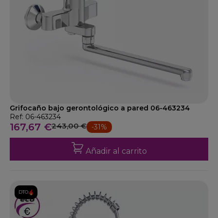
Grifocaño bajo gerontológico a pared 06-463234
Ref: 06-463234
167,67 €
243,00 €
-31%
Añadir al carrito
DTO.