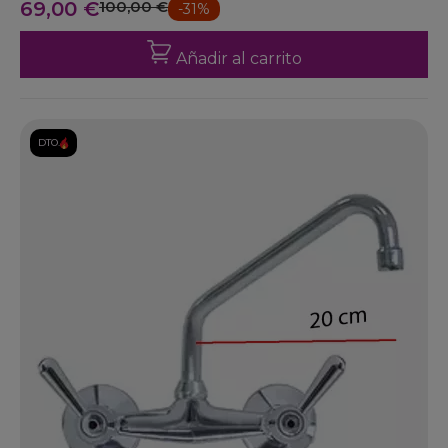
69,00 €
100,00 €
-31%
Añadir al carrito
DTO.