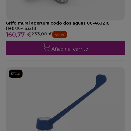
Grifo mural apertura codo dos aguas 06-463218
Ref: 06-463218
160,77 €
233,00 €
-31%
Añadir al carrito
DTO.