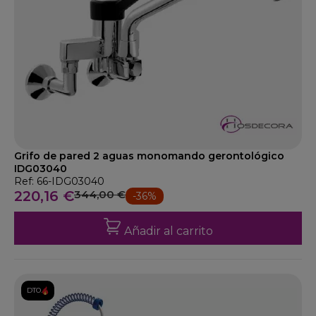
Grifo de pared 2 aguas monomando gerontológico
IDG03040
Ref: 66-IDG03040
220,16 €
344,00 €
-36%
Añadir al carrito
DTO.