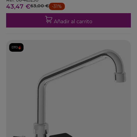
Ref: 06-463230
43,47 €
63,00 €
-31%
Añadir al carrito
DTO.