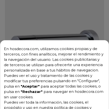
En hosdecora.com, utilizamos cookies propias y de
terceros, con fines analíticos, mejorar el rendimiento y
la navegación del usuario. Las cookies publicitarias y
de terceros se utilizan para ofrecerte una experiencia
personalizada en base a tus hábitos de navegacion.
Puedes ver el uso y tratamiento de las cookies y
modificar tus preferencias pulsando en "Configurar",
pulsa en
"Aceptar"
para aceptar todas las cookies, o
pulsa en
"Rechazar"
para navegar en hosdecora.com
sin usar cookies.
Grifo electronico de pared 06-460808
Puedes ver toda la información, las cookies, el
Ref: 06-460808
117,99 €
171,00 €
propósito y uso en nuestra política de cookies y
-31%