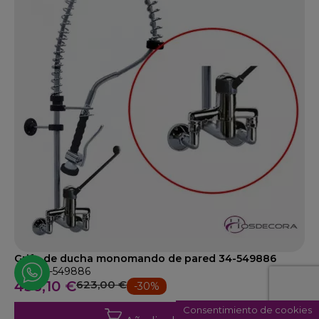
Grifo de ducha monomando de pared 34-549886
Ref: 34-549886
436,10 €
623,00 €
-30%
Consentimiento de cookies