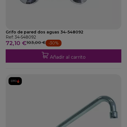
Grifo de pared dos aguas 34-548092
Ref: 34-548092
72,10 €
103,00 €
-30%
Añadir al carrito
DTO.