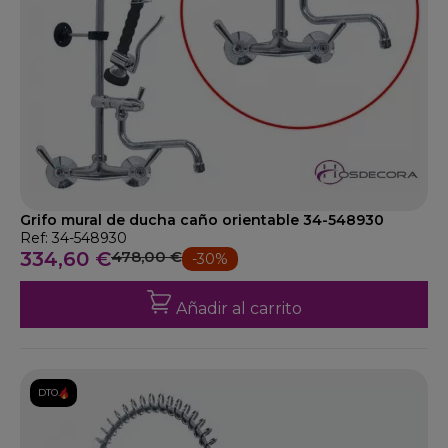
Grifo mural de ducha caño orientable 34-548930
Ref: 34-548930
334,60 €
478,00 €
-30%
Añadir al carrito
DTO.