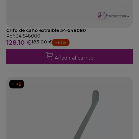
Grifo de caño extraible 34-548080
Ref: 34-548080
128,10 €
183,00 €
-30%
Añadir al carrito
DTO.