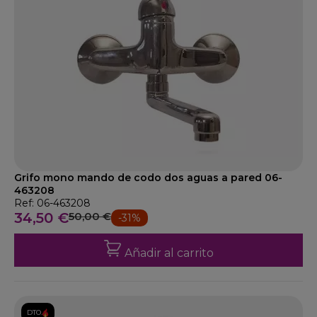
Grifo mono mando de codo dos aguas a pared 06-
463208
Ref: 06-463208
34,50 €
50,00 €
-31%
Añadir al carrito
DTO.