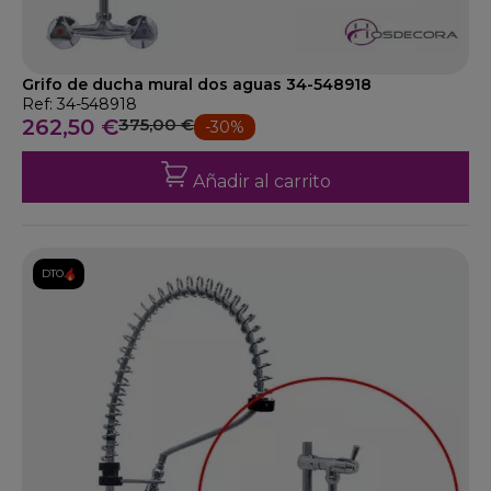
Grifo de ducha mural dos aguas 34-548918
Ref: 34-548918
262,50 €
375,00 €
-30%
Añadir al carrito
DTO.