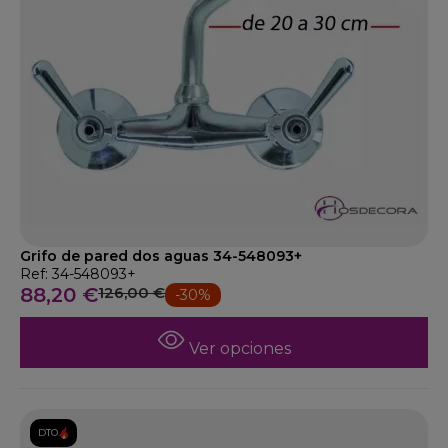
Grifo de pared dos aguas 34-548093+
Ref: 34-548093+
88,20 €
126,00 €
-30%
Ver opciones
DTO.