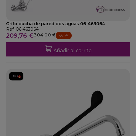
Grifo ducha de pared dos aguas 06-463064
Ref: 06-463064
209,76 €
304,00 €
-31%
Añadir al carrito
DTO.