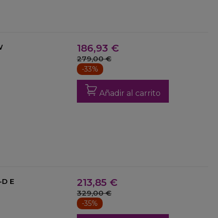
W
186,93 €
279,00 €
-33%
Añadir al carrito
- ISM-35-D E
213,85 €
329,00 €
-35%