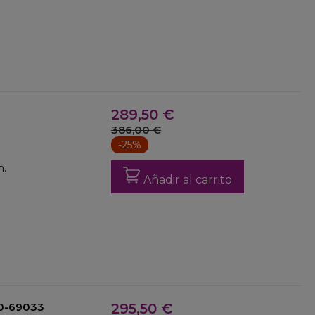
289,50 €
386,00 €
-25%
m.
Añadir al carrito
10-69033
295,50 €