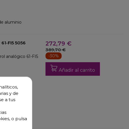
 de aluminio
 61-FI5 5056
272,79 €
389,70 €
-30%
ol analógico 61-FI5
Añadir al carrito
alíticos,
rias y de
se a tus
ias
 de aluminio
kies, o pulsa