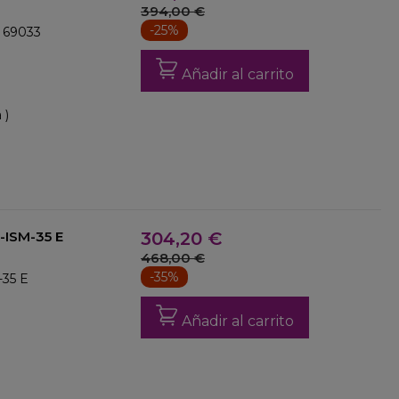
394,00 €
-25%
. 69033
Añadir al carrito
 )
-ISM-35 E
304,20 €
468,00 €
-35%
-35 E
Añadir al carrito