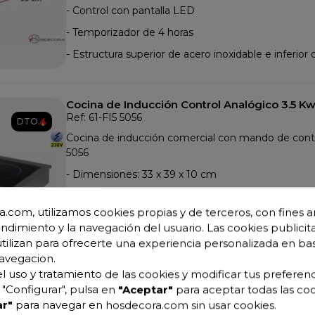
- Control con pantalla LED
- Temporizador de 4 horas
- Estructura superior de acero inoxidable e inferior
Cocina de Inducción Control Analógico 3.5 Kw
Ref: 61-FI5 5056
DTO.
Cocina de inducción comercial con mando de contr
5056
- Dimensiones: 33 x 39 x 10 cm
- Potencia: 3.5 kW / 230 V / 50 Hz
.com, utilizamos cookies propias y de terceros, con fines an
- Peso: 18 kg
endimiento y la navegación del usuario. Las cookies publicita
- Control con pantalla LED
utilizan para ofrecerte una experiencia personalizada en ba
avegacion.
- Temporizador de 4 horas
l uso y tratamiento de las cookies y modificar tus preferenc
- Estructura superior de acero inoxidable e inferior
"Configurar", pulsa en
"Aceptar"
para aceptar todas las coo
r"
para navegar en hosdecora.com sin usar cookies.