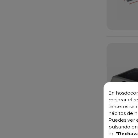
En hosdecora
mejorar el r
terceros se 
hábitos de n
Puedes ver e
pulsando en 
en
"Rechaza