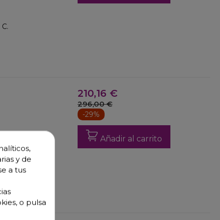
 C.
210,16 €
296,00 €
-29%
Añadir al carrito
alíticos,
rias y de
se a tus
ias
kies, o pulsa