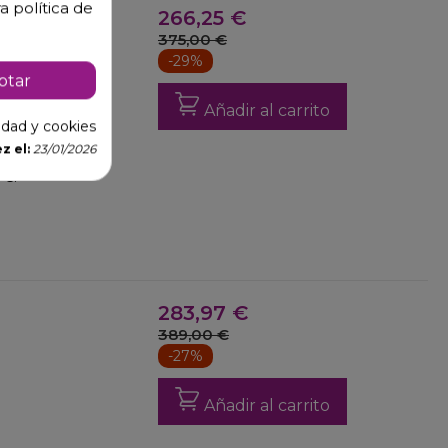
a política de
266,25 €
375,00 €
-29%
ptar
Añadir al carrito
cidad y cookies
z el:
23/01/2026
 C.
283,97 €
389,00 €
-27%
Añadir al carrito