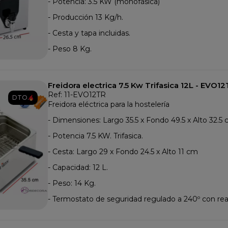
- Potencia: 3.5 KW (monofásica)
- Producción 13 Kg/h.
- Cesta y tapa incluidas.
- Peso 8 Kg.
Freidora electrica 7.5 Kw Trifasica 12L - EVO1
Ref: 11-EVO12TR
DTO.
Freidora eléctrica para la hostelería
- Dimensiones: Largo 35.5 x Fondo 49.5 x Alto 32.5 
- Potencia 7.5 KW. Trifasica.
- Cesta: Largo 29 x Fondo 24.5 x Alto 11 cm
- Capacidad: 12 L.
- Peso: 14 Kg.
- Termostato de seguridad regulado a 240º con re