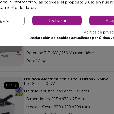
oda la información, las cookies, el propósito y uso en nuestr
Freidora doble cuba electrica 6+6L. 6 Kw.
atamiento de datos.
Ref: 16-7631015
DTO.
Freidora de cocina doble cuba 6 Litros.
igurar
Rechazar
Ace
- Dimensiones 59 x 44 x 29 cm.
- Capacidad de aceite 6+6 L.
Política de priva
- Medidas de las cestas 200x220x100 mm.
Declaración de cookies actualizada por última ve
- Termostato de trabajo regulable hasta 190 grados
- Potencia: 3+3 KW. / 230 V ( monofásica )
- Peso 10 Kg.
Freidora eléctrica con Grifo 8 Litros - 3.5Kw.
Ref: 84-FF-10-NV
DTO.
Freidora Industrial con grifo - 8 Litros.
- Dimensiones: 26,5 x 47,5 x 7,5 mm.
- Medidas Cesta: 220 x 250 x 104 mm.