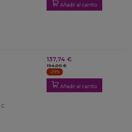
Añadir al carrito
137,74 €
194,00 €
-29%
Añadir al carrito
 C.