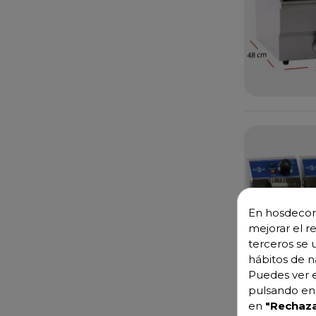
En hosdecora
mejorar el r
terceros se 
hábitos de n
Puedes ver e
pulsando en 
en
"Rechaza