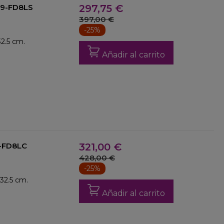
 09-FD8LS
297,75 €
397,00 €
-25%
2.5 cm.
Añadir al carrito
09-FD8LC
321,00 €
428,00 €
-25%
32.5 cm.
Añadir al carrito