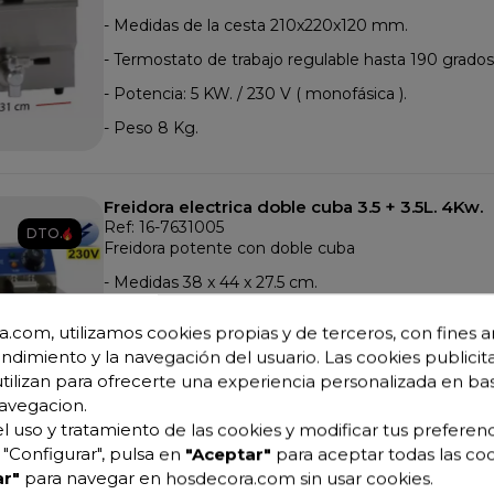
- Medidas de la cesta 210x220x120 mm.
- Termostato de trabajo regulable hasta 190 grados
- Potencia: 5 KW. / 230 V ( monofásica ).
- Peso 8 Kg.
Freidora electrica doble cuba 3.5 + 3.5L. 4Kw.
Ref: 16-7631005
DTO.
Freidora potente con doble cuba
- Medidas 38 x 44 x 27.5 cm.
- Capacidad 3.5+3.5 L.
.com, utilizamos cookies propias y de terceros, con fines an
- 2 Cestas 13 x 22 x10 cm.
endimiento y la navegación del usuario. Las cookies publicita
utilizan para ofrecerte una experiencia personalizada en ba
- Potencia: 2 x 2 KW.
230 V ( monofásica ).
avegacion.
- Termostato de trabajo hasta 190 grados C.
l uso y tratamiento de las cookies y modificar tus preferenc
"Configurar", pulsa en
"Aceptar"
para aceptar todas las coo
r"
para navegar en hosdecora.com sin usar cookies.