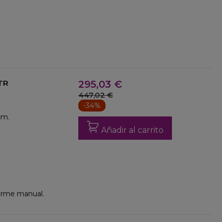
2TR
295,03 €
447,02 €
-34%
cm.
Añadir al carrito
arme manual.