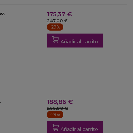
Kw.
175,37 €
247,00 €
-29%
Añadir al carrito
.
188,86 €
266,00 €
-29%
Añadir al carrito