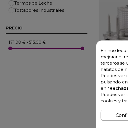
Termos de Leche
Tostadores Industriales
PRECIO
171,00 € - 515,00 €
En hosdecora
mejorar el r
terceros se 
hábitos de n
Puedes ver e
pulsando en 
en
"Rechaza
Puedes ver t
cookies y tr
Conf