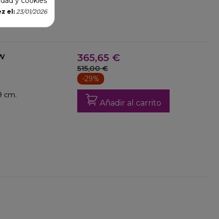
cidad y cookies
z el:
23/01/2026
WW
365,65 €
515,00 €
-29%
9 cm.
Añadir al carrito