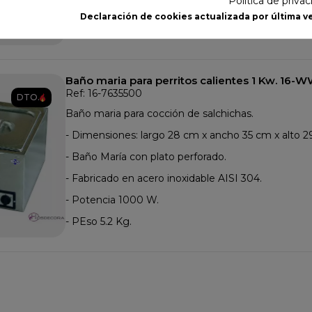
Política de priva
- Cilindro de cristal 20 x 24 cm.
Declaración de cookies actualizada por última ve
- Acero inoxidable con 4 barras para tostar el pan.
Baño maria para perritos calientes 1 Kw. 16-
Ref: 16-7635500
DTO.
Baño maria para cocción de salchichas.
- Dimensiones: largo 28 cm x ancho 35 cm x alto 2
- Baño María con plato perforado.
- Fabricado en acero inoxidable AISI 304.
- Potencia 1000 W.
- PEso 5.2 Kg.