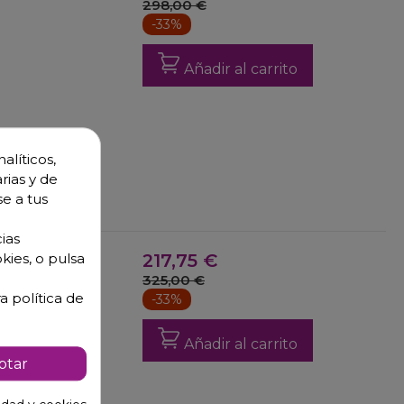
298,00 €
-33%
Añadir al carrito
alíticos,
rias y de
se a tus
ias
3
217,75 €
kies, o pulsa
325,00 €
a política de
-33%
Añadir al carrito
ptar