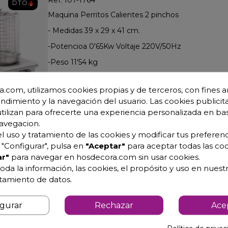
Ref: 107-1764
DTO.
Maquina Perritos Calientes 2 pinchos
- Medidas 39 x 29 x 41 cm.
-Potencioa 0'65Kw Voltaje 220V/50Hz
-Peso 11'54 kg
-Temperatura 40 a 100ºC.
.com, utilizamos cookies propias y de terceros, con fines an
-Cilindro de cristal 200x240mm.
endimiento y la navegación del usuario. Las cookies publicita
-Acero Inoxidable con 4 barras para tostar el pan.
utilizan para ofrecerte una experiencia personalizada en ba
avegacion.
l uso y tratamiento de las cookies y modificar tus preferenc
Maquina Perritos Calientes 4 Pinchos 07-176
"Configurar", pulsa en
"Aceptar"
para aceptar todas las coo
Ref: 107-1763
r"
para navegar en hosdecora.com sin usar cookies.
DTO.
oda la información, las cookies, el propósito y uso en nuestr
Maquina para perritos calientes 4 pinchos
atamiento de datos.
- Medidas 48 x 28 x 41 cm.
- Potencia 650 W.
igurar
Rechazar
Ace
- Temperatura de 40 a 100 grados C.