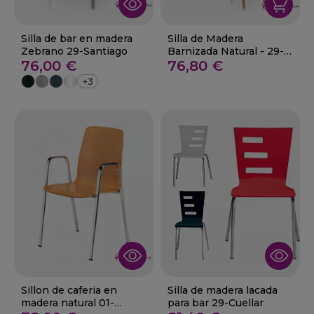
Silla de bar en madera
Silla de Madera
Zebrano 29-Santiago
Barnizada Natural - 29-
76,00 €
OLVEGA
76,80 €
+3
Sillon de caferia en
Silla de madera lacada
madera natural 01-
para bar 29-Cuellar