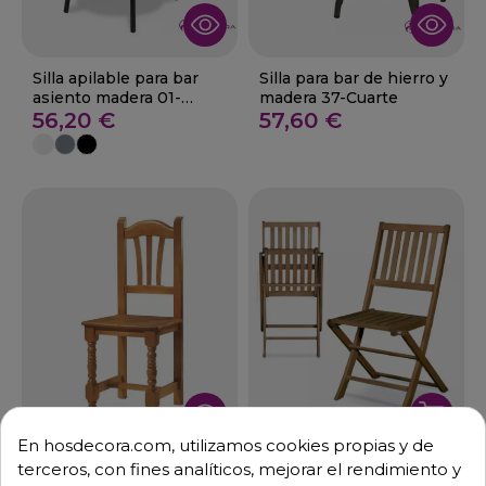
Silla apilable para bar
Silla para bar de hierro y
asiento madera 01-
madera 37-Cuarte
Canfranc M
56,20 €
57,60 €
En hosdecora.com, utilizamos cookies propias y de
Silla de madera para
Silla plegable de exterior
terceros, con fines analíticos, mejorar el rendimiento y