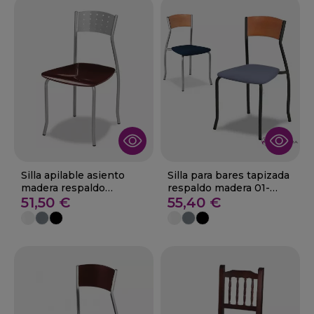
Silla apilable asiento
Silla para bares tapizada
madera respaldo
respaldo madera 01-
metalico
51,50 €
Gines M
55,40 €