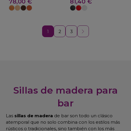
Algarra
78,00 €
81,40 €
1
2
3
Sillas de madera para
bar
Las
sillas de madera
de bar son todo un clásico
atemporal que no solo combina con los estilos más
rústicos o tradicionales, sino también con los más