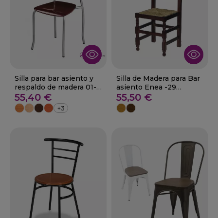
Silla para bar asiento y
Silla de Madera para Bar
respaldo de madera 01-
asiento Enea -29
Gines
55,40 €
CASTELA
55,50 €
+3