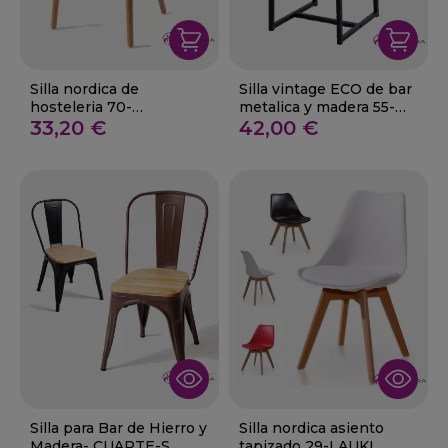
Silla nordica de
Silla vintage ECO de bar
hosteleria 70-
metalica y madera 55-
Montehermoso
33,20 €
Hornachos
42,00 €
Silla para Bar de Hierro y
Silla nordica asiento
Madera- CUARTE-S
tapizado 29-LAUKI