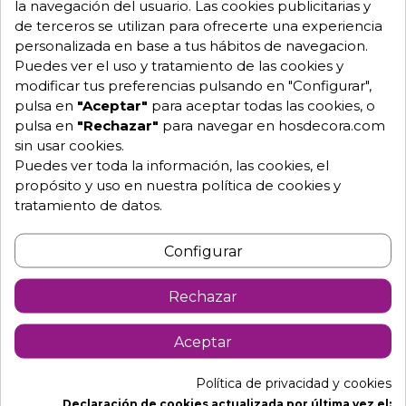
restaurante -29 MERA
de madera 29-Xinzo
la navegación del usuario. Las cookies publicitarias y
58,60 €
60,10 €
de terceros se utilizan para ofrecerte una experiencia
personalizada en base a tus hábitos de navegacion.
Puedes ver el uso y tratamiento de las cookies y
modificar tus preferencias pulsando en "Configurar",
pulsa en
"Aceptar"
para aceptar todas las cookies, o
pulsa en
"Rechazar"
para navegar en hosdecora.com
sin usar cookies.
Puedes ver toda la información, las cookies, el
propósito y uso en nuestra política de cookies y
tratamiento de datos.
Configurar
Rechazar
Silla de Madera
Sillon Plegable Exterior
Economica -VALERO
de Madera - XINZO
Aceptar
60,20 €
62,40 €
Política de privacidad y cookies
Declaración de cookies actualizada por última vez el: