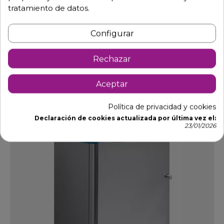
tratamiento de datos.
Cubo Basura con Ruedas y Tapa 70L. 06-486076
Ref: 06-486076
Configurar
185,61 €
269,00 €
-31%
Rechazar
Añadir al carrito
Aceptar
DTO.
Política de privacidad y cookies
Declaración de cookies actualizada por última vez el:
23/01/2026