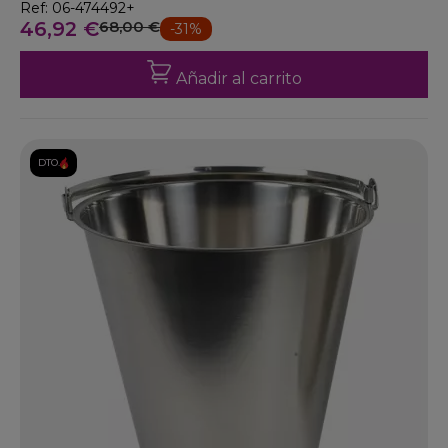
Ref: 06-474492+
46,92 €
68,00 €
-31%
Añadir al carrito
DTO.