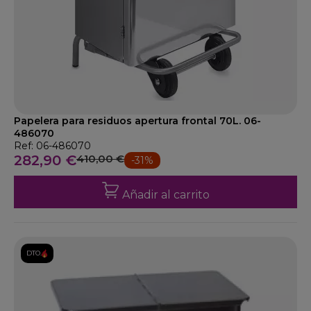
Papelera para residuos apertura frontal 70L. 06-
486070
Ref: 06-486070
282,90 €
410,00 €
-31%
Añadir al carrito
DTO.