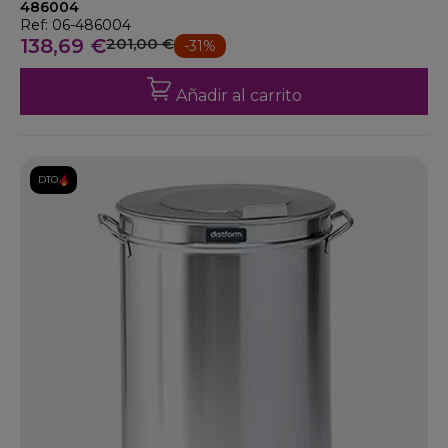
486004
Ref: 06-486004
138,69 €
201,00 €
-31%
Añadir al carrito
DTO.