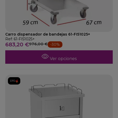
Carro dispensador de bandejas 61-FI51025+
Ref: 61-FI51025+
683,20 €
976,00 €
-30%
Ver opciones
DTO.