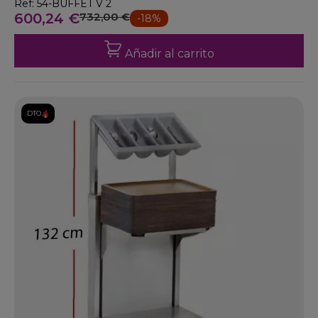
Ref: 54-BUFFET V 2
600,24 €
732,00 €
-18%
Añadir al carrito
DTO.