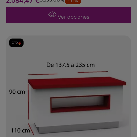
2.084,47 €
-41%
Ver opciones
DTO.