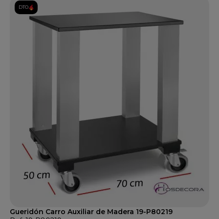
DTO.
Gueridón Carro Auxiliar de Madera 19-P80219