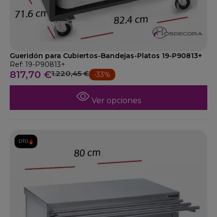
Gueridón para Cubiertos-Bandejas-Platos 19-P90813+
Ref: 19-P90813+
817,70 €
1.220,45 €
-33%
Ver opciones
DTO.