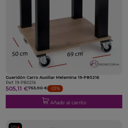
Gueridón Carro Auxiliar Melamina 19-P80216
Ref: 19-P80216
505,11 €
753,90 €
-33%
Añadir al carrito
DTO.