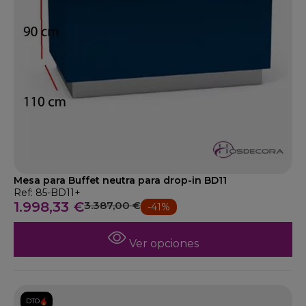
Mesa para Buffet neutra para drop-in BD11
Ref: 85-BD11+
1.998,33 €
3.387,00 €
-41%
Ver opciones
DTO.