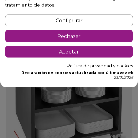
817,65 €
1.185,00 €
-31%
tratamiento de datos.
Añadir al carrito
Configurar
Rechazar
DTO.
Aceptar
Política de privacidad y cookies
Declaración de cookies actualizada por última vez el:
23/01/2026