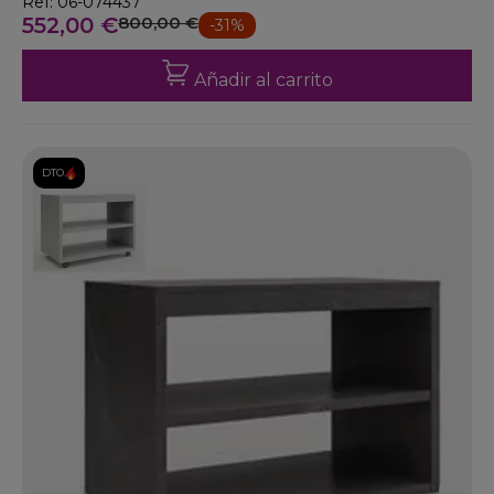
Ref: 06-074437
552,00 €
800,00 €
-31%
Añadir al carrito
DTO.