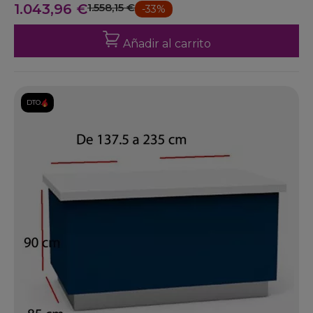
1.043,96 €
1.558,15 €
-33%
Añadir al carrito
DTO.