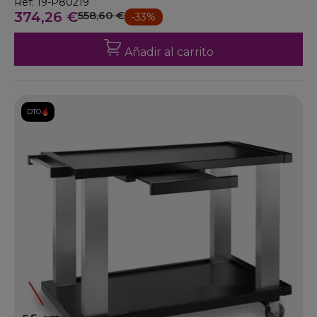
Ref: 19-P80219
374,26 €
558,60 €
-33%
Añadir al carrito
DTO.