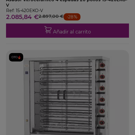
V
Ref: 15-420EKO-V
2.085,84 €
2.897,00 €
-28%
Añadir al carrito
DTO.