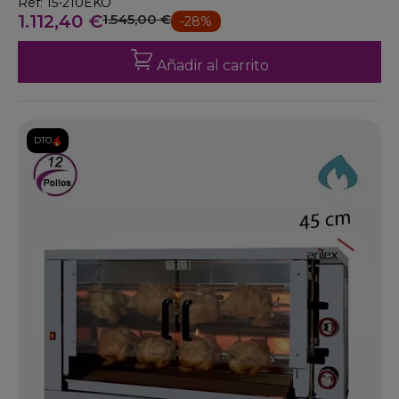
Ref: 15-210EKO
1.112,40 €
1.545,00 €
-28%
Añadir al carrito
DTO.