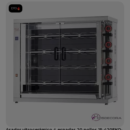
DTO.
Asador vitrocerámico 4 espadas 20 pollos 15-420EKO-