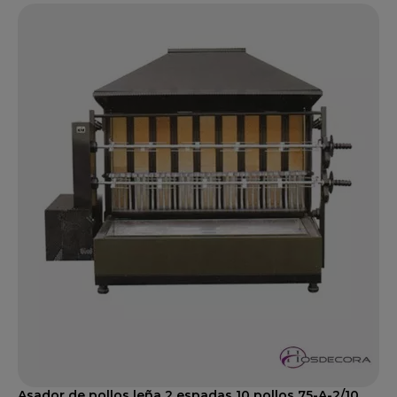
Asador de pollos leña 2 espadas 10 pollos 75-A-2/10