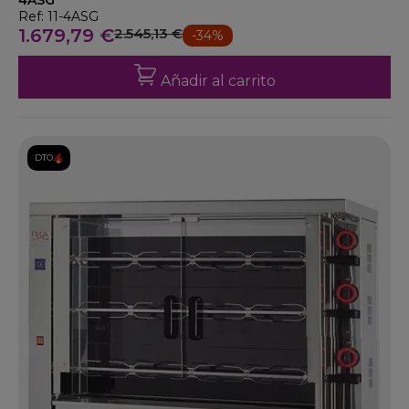
4ASG
Ref: 11-4ASG
1.679,79 €
2.545,13 €
-34%
Añadir al carrito
DTO.