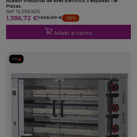
Asador industrial de aves Eléctrico 3 espadas -18
Piezas.
Ref: 15-315EKOE
1.386,72 €
1.926,00 €
-28%
Añadir al carrito
DTO.