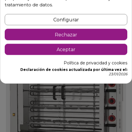
Asador de pollos a gas 3 espadas 16 Pollos
tratamiento de datos.
Ref: 11-3ASG
1.550,62 €
2.349,43 €
-34%
Configurar
Añadir al carrito
Rechazar
Aceptar
DTO.
Política de privacidad y cookies
Declaración de cookies actualizada por última vez el:
23/01/2026