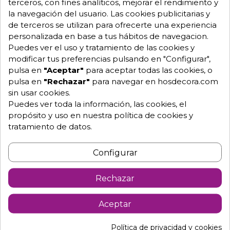
terceros, con fines analíticos, mejorar el rendimiento y
la navegación del usuario. Las cookies publicitarias y
de terceros se utilizan para ofrecerte una experiencia
personalizada en base a tus hábitos de navegacion.
Puedes ver el uso y tratamiento de las cookies y
Sofa de tres plazas
Sofa tres plazas de
tapizado 29-Mutriku
rattan con cojin 29-
modificar tus preferencias pulsando en "Configurar",
498,60 €
Barbena
521,40 €
pulsa en
"Aceptar"
para aceptar todas las cookies, o
pulsa en
"Rechazar"
para navegar en hosdecora.com
sin usar cookies.
Puedes ver toda la información, las cookies, el
propósito y uso en nuestra política de cookies y
tratamiento de datos.
Configurar
Rechazar
Aceptar
Política de privacidad y cookies