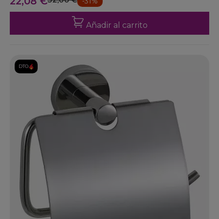
22,08 €
-31%
Añadir al carrito
DTO.