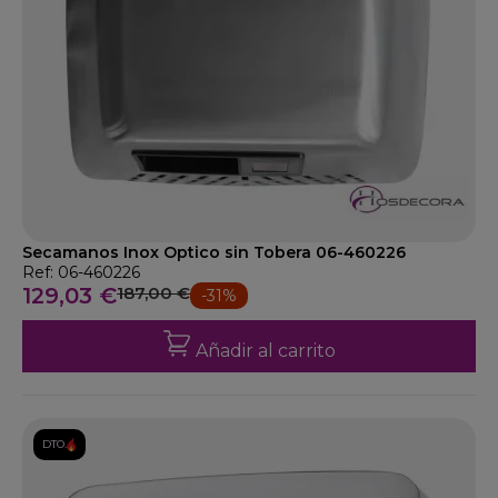
Secamanos Inox Optico sin Tobera 06-460226
Ref: 06-460226
129,03 €
187,00 €
-31%
Añadir al carrito
DTO.