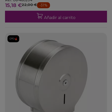
Ref: 06-460204
15,18 €
22,00 €
-31%
Añadir al carrito
DTO.