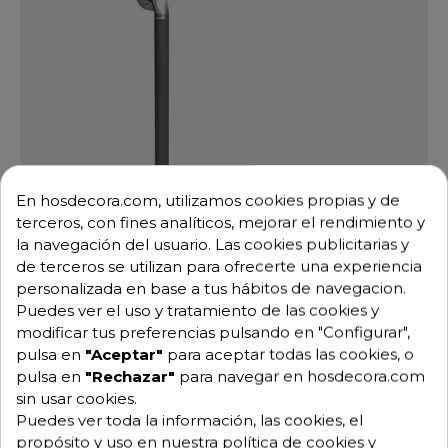
En hosdecora.com, utilizamos cookies propias y de
terceros, con fines analíticos, mejorar el rendimiento y
la navegación del usuario. Las cookies publicitarias y
de terceros se utilizan para ofrecerte una experiencia
personalizada en base a tus hábitos de navegacion.
Puedes ver el uso y tratamiento de las cookies y
modificar tus preferencias pulsando en "Configurar",
pulsa en
"Aceptar"
para aceptar todas las cookies, o
pulsa en
"Rechazar"
para navegar en hosdecora.com
Barra de Apoyo Mural para Ducha 06-481658
sin usar cookies.
Ref: 06-481658
Puedes ver toda la información, las cookies, el
51,75 €
75,00 €
-31%
propósito y uso en nuestra política de cookies y