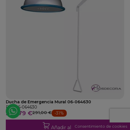
Ducha de Emergencia Mural 06-064630
Ref: 06-064630
200,79 €
291,00 €
-31%
Consentimiento de cookies
Añadir al carrito