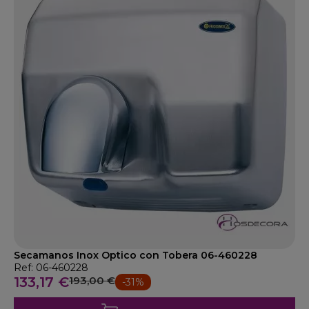
Secamanos Inox Optico con Tobera 06-460228
Ref: 06-460228
133,17 €
193,00 €
-31%