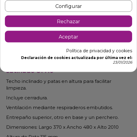
Configurar
Rechazar
Aceptar
Descripción
Detalles de producto
Política de privacidad y cookies
Declaración de cookies actualizada por última vez el:
Taquilla de acero inox, acabado
23/01/2026
satinado 81410
Techo inclinado y patas en altura para facilitar
limpieza.
Incluye cerradura.
Ventilación mediante respiraderos embutidos.
Entrepaño superior, otro en base y un perchero.
Dimensiones: Largo 370 x Ancho 480 x Alto 2010
Altura de Pata 115 mm.