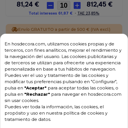
Envío GRATUITO a partir de 500 € (IVA excl.)
Equipo de expertos a tu servicio.
En hosdecora.com, utilizamos cookies propias y de
Garantía mínima de 1 año.
terceros, con fines analíticos, mejorar el rendimiento y
Pago 100% seguro.
la navegación del usuario. Las cookies publicitarias y
Consulta tus dudas con nosotros.
de terceros se utilizan para ofrecerte una experiencia
personalizada en base a tus hábitos de navegacion.
976 25 59 91
Puedes ver el uso y tratamiento de las cookies y
info@hosdecora.com
modificar tus preferencias pulsando en "Configurar",
Hablemos
pulsa en
"Aceptar"
para aceptar todas las cookies, o
pulsa en
"Rechazar"
para navegar en hosdecora.com
sin usar cookies.
Puedes ver toda la información, las cookies, el
Pide tu presupuesto
propósito y uso en nuestra política de cookies y
tratamiento de datos.