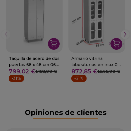
Taquilla de acero de dos
Armario vitrina
puertas 68 x 48 cm 06-
laboratorios en inox 06-
799,02 €
872,85 €
081406
081620
1.158,00 €
1.265,00 €
-31%
-31%
Opiniones de clientes