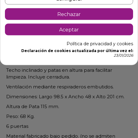
Rechazar
Descripción
Detalles de producto
Aceptar
Guardarropa inox 081404
Política de privacidad y cookies
Declaración de cookies actualizada por última vez el:
Taquilla fabricada totalmente fabricada en acero
23/01/2026
inox, acabado satinado.
Techo inclinado y patas en altura para facilitar
limpieza. Incluye cerradura.
Ventilación mediante respiraderos embutidos.
Dimensiones: Largo 98.5 x Ancho 48 x Alto 201 cm.
Altura de Pata 115 mm.
Peso: 68 Kg.
6 puertas
Material fabricado bajo pedido. (no se admiten