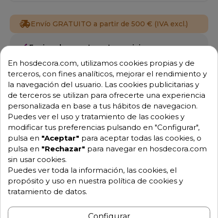
Envío GRATUITO a partir de 500 € (IVA excl.)
Equipo de expertos a tu servicio.
Garantía mínima de 1 año.
En hosdecora.com, utilizamos cookies propias y de
Pago 100% seguro.
terceros, con fines analíticos, mejorar el rendimiento y
Consulta tus dudas con nosotros.
la navegación del usuario. Las cookies publicitarias y
976 25 59 91
de terceros se utilizan para ofrecerte una experiencia
info@hosdecora.com
personalizada en base a tus hábitos de navegacion.
Puedes ver el uso y tratamiento de las cookies y
Hablemos
modificar tus preferencias pulsando en "Configurar",
pulsa en
"Aceptar"
para aceptar todas las cookies, o
pulsa en
"Rechazar"
para navegar en hosdecora.com
sin usar cookies.
Pide tu presupuesto
Puedes ver toda la información, las cookies, el
propósito y uso en nuestra política de cookies y
tratamiento de datos.
Configurar