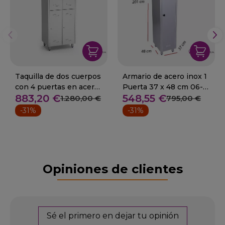
Taquilla de dos cuerpos
Armario de acero inox 1
con 4 puertas en acero.
Puerta 37 x 48 cm 06-
883,20 €
548,55 €
06-081402
081412
1.280,00 €
795,00 €
-31%
-31%
Opiniones de clientes
Sé el primero en dejar tu opinión