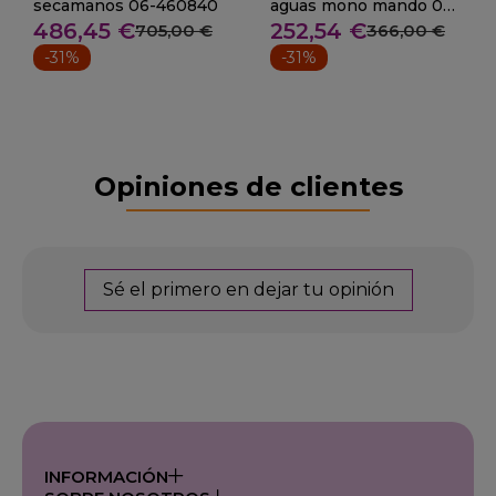
secamanos 06-460840
aguas mono mando 06-
486,45 €
252,54 €
463213
705,00 €
366,00 €
-31%
-31%
Opiniones de clientes
Sé el primero en dejar tu opinión
INFORMACIÓN