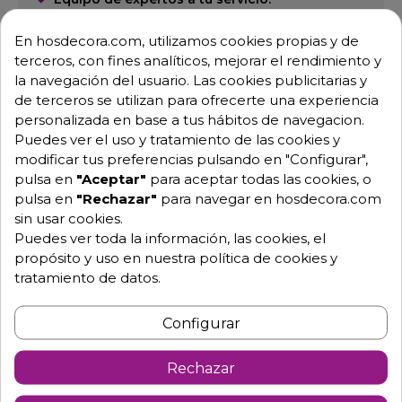
Garantía mínima de 1 año.
Pago 100% seguro.
En hosdecora.com, utilizamos cookies propias y de
Consulta tus dudas con nosotros.
terceros, con fines analíticos, mejorar el rendimiento y
la navegación del usuario. Las cookies publicitarias y
976 25 59 91
de terceros se utilizan para ofrecerte una experiencia
info@hosdecora.com
personalizada en base a tus hábitos de navegacion.
Hablemos
Puedes ver el uso y tratamiento de las cookies y
modificar tus preferencias pulsando en "Configurar",
pulsa en
"Aceptar"
para aceptar todas las cookies, o
pulsa en
"Rechazar"
para navegar en hosdecora.com
Pide tu presupuesto
sin usar cookies.
Puedes ver toda la información, las cookies, el
propósito y uso en nuestra política de cookies y
tratamiento de datos.
Configurar
Rechazar
Descripción
Detalles de producto