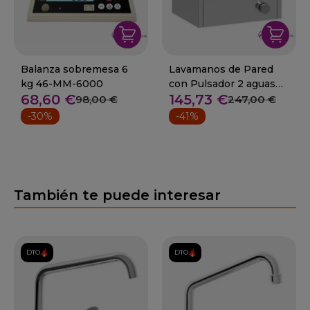
Balanza sobremesa 6
Lavamanos de Pared
kg 46-MM-6000
con Pulsador 2 aguas
68,60 €
145,73 €
85-LM-43
98,00 €
247,00 €
-30%
-41%
También te puede interesar
DTO.
DTO.