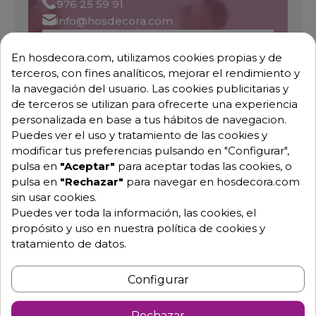
976 25 59 91
info@hosdecora.com
Hablemos
En hosdecora.com, utilizamos cookies propias y de
terceros, con fines analíticos, mejorar el rendimiento y
la navegación del usuario. Las cookies publicitarias y
Pide tu presupuesto
de terceros se utilizan para ofrecerte una experiencia
personalizada en base a tus hábitos de navegacion.
Puedes ver el uso y tratamiento de las cookies y
modificar tus preferencias pulsando en "Configurar",
pulsa en
"Aceptar"
para aceptar todas las cookies, o
pulsa en
"Rechazar"
para navegar en hosdecora.com
sin usar cookies.
Puedes ver toda la información, las cookies, el
propósito y uso en nuestra política de cookies y
Descripción
Detalles de producto
tratamiento de datos.
Configurar
Grifo industrial de pared 463230
Grifo profesional con el pomo aislante para colocar
Rechazar