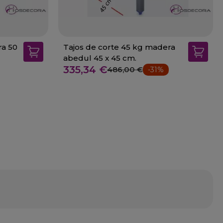
ra 50
Tajos de corte 45 kg madera
abedul 45 x 45 cm.
335,34 €
486,00 €
-31%