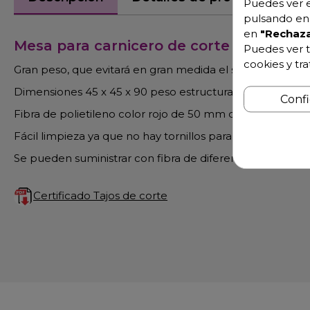
Puedes ver e
pulsando en 
en
"Rechaza
Mesa para carnicero de corte con fibra p
Puedes ver t
cookies y tr
Gran peso, que evitará en gran medida el sonido y las vib
Dimensiones 45 x 45 x 90 peso estructura 38 kg.
Conf
Fibra de polietileno color rojo de 50 mm de grosor
Fácil limpieza ya que no hay tornillos para desmontarse.
Se pueden suministrar con fibra de diferentes colores, Pap
Certificado Tajos de corte