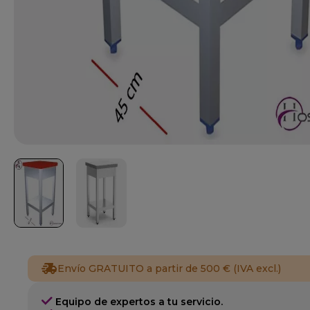
Envío GRATUITO a partir de 500 € (IVA excl.)
Equipo de expertos a tu servicio.