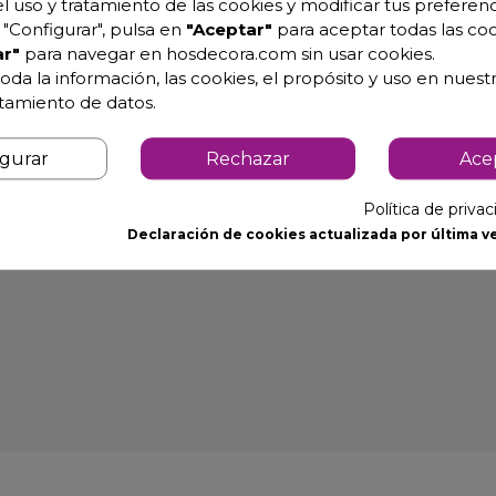
l uso y tratamiento de las cookies y modificar tus preferenc
"Configurar", pulsa en
"Aceptar"
para aceptar todas las coo
r"
para navegar en hosdecora.com sin usar cookies.
olietileno color rojo o blanca
oda la información, las cookies, el propósito y uso en nuestr
atamiento de datos.
raciones de éste al ser golpeado, favoreciendo la estabilida
igurar
Rechazar
Ace
Política de priva
Declaración de cookies actualizada por última ve
elera lateral, Ruedas, Porta cuchillos, Kit de elevación. ( co