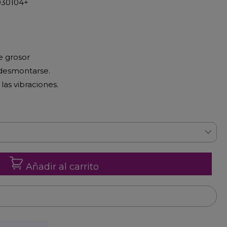
030104+
e grosor
a desmontarse.
 las vibraciones.
Añadir al carrito