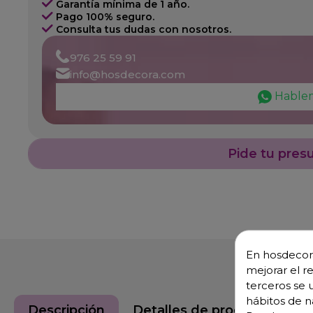
Garantía mínima de 1 año.
Pago 100% seguro.
Consulta tus dudas con nosotros.
976 25 59 91
info@hosdecora.com
Hable
Pide tu pres
En hosdecora
mejorar el r
terceros se 
hábitos de n
Descripción
Detalles de producto