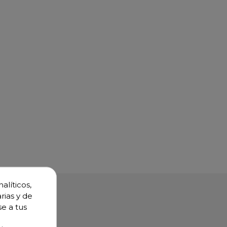
alíticos,
rias y de
se a tus