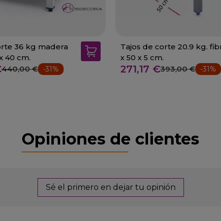
 36 kg madera
Tajos de corte 20.9 kg. fib
x 40 cm.
x 50 x 5 cm.
€
271,17 €
440,00 €
393,00 €
-31%
-31%
Opiniones de clientes
Sé el primero en dejar tu opinión