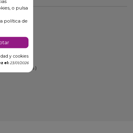
ias
kies, o pulsa
a política de
d.
ptar
cidad y cookies
z el:
23/01/2026
nsultar precios )