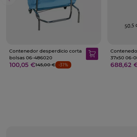
Contenedor desperdicio corta
Contenedor 
bolsas 06-486020
37x50 06-
100,05 €
688,62 
145,00 €
-31%