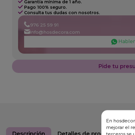
Garantía mínima de 1 año.
Pago 100% seguro.
Consulta tus dudas con nosotros.
976 25 59 91
info@hosdecora.com
Hable
Pide tu pres
En hosdecora
mejorar el r
Descripción
Detalles de producto
terceros se 