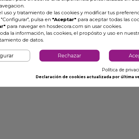
avegacion.
l uso y tratamiento de las cookies y modificar tus preferenc
vice, buffets...
"Configurar", pulsa en
"Aceptar"
para aceptar todas las coo
r"
para navegar en hosdecora.com sin usar cookies.
oda la información, las cookies, el propósito y uso en nuestr
atamiento de datos.
igurar
Rechazar
Ace
 y 69 cm de altura
Política de priva
Declaración de cookies actualizada por última ve