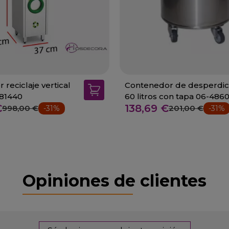
reciclaje vertical
Contenedor de desperdic
081440
60 litros con tapa 06-486
€
138,69 €
998,00 €
201,00 €
-31%
-31%
Opiniones de clientes