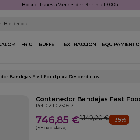
Horario: Lunes a Viernes de 09:00h a 19:00h
en Hosdecora
CALOR
FRÍO
BUFFET
EXTRACCIÓN
EQUIPAMIENTO
dor Bandejas Fast Food para Desperdicios
Contenedor Bandejas Fast Food
Ref: 02-F0260512
746,85 €
1.149,00 €
-35%
(IVA no incluido)