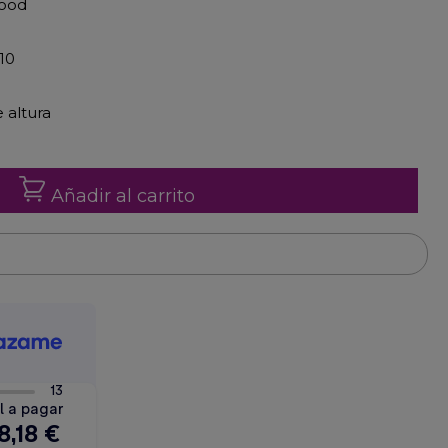
food
10
 altura
Añadir al carrito