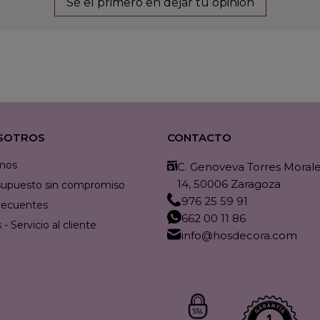
Sé el primero en dejar tu opinión
SOTROS
CONTACTO
mos
C. Genoveva Torres Morales
14, 50006 Zaragoza
resupuesto sin compromiso
976 25 59 91
recuentes
662 00 11 86
- Servicio al cliente
info@hosdecora.com