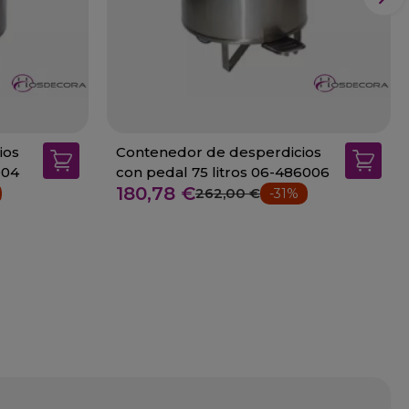
ios
Contenedor de desperdicios
004
con pedal 75 litros 06-486006
180,78 €
262,00 €
-31%