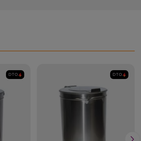
DTO.
DTO.