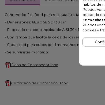
hábitos de n
Puedes ver e
Contenedor fast food para restaurantes faast food, self ser
pulsando en 
en
"Rechaza
- Dimensiones: 66.8 x 58.5 x 130 cm
Puedes ver t
- Fabricado en acero inoxidable AISI 304 18/10
cookies y tr
- Con rampa que facilita la caída de los residuos al cubo
Conf
- Capacidad para cubos de dimensiones máximas Ø50 cm
- Se suministra montado
Ficha de Contenedor Inox
Certificado de Contenedor Inox