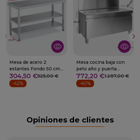
Mesa de acero 2
Mesa cocina baja con
estantes Fondo 50 cm.
peto alto y puerta
304,50 €
772,20 €
Desde 60 cm
Fondo 70 cm.
525,00 €
1.287,00 €
-42%
-40%
Opiniones de clientes