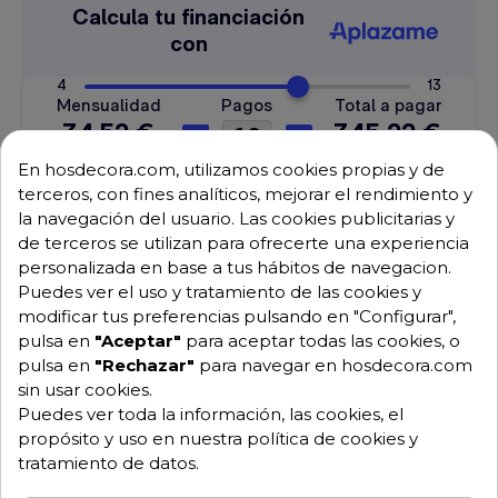
En hosdecora.com, utilizamos cookies propias y de
terceros, con fines analíticos, mejorar el rendimiento y
la navegación del usuario. Las cookies publicitarias y
Envío GRATUITO a partir de 500 € (IVA excl.)
de terceros se utilizan para ofrecerte una experiencia
personalizada en base a tus hábitos de navegacion.
Equipo de expertos a tu servicio.
Puedes ver el uso y tratamiento de las cookies y
Garantía mínima de 1 año.
modificar tus preferencias pulsando en "Configurar",
Pago 100% seguro.
pulsa en
"Aceptar"
para aceptar todas las cookies, o
Consulta tus dudas con nosotros.
pulsa en
"Rechazar"
para navegar en hosdecora.com
sin usar cookies.
976 25 59 91
Puedes ver toda la información, las cookies, el
info@hosdecora.com
propósito y uso en nuestra política de cookies y
Hablemos
tratamiento de datos.