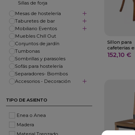
Sillas de forja
Mesas de hostelería
Taburetes de bar
Mobiliario Eventos
Muebles Chill Out
Sillon para
Conjuntos de jardín
cafeterias 
Tumbonas
madera nog
152,10 €
Sombrillas y parasoles
Urdiales
Sofás para hostelería
Separadores- Biombos
Accesorios - Decoración
TIPO DE ASIENTO
Enea o Anea
Madera
Material Trenzado