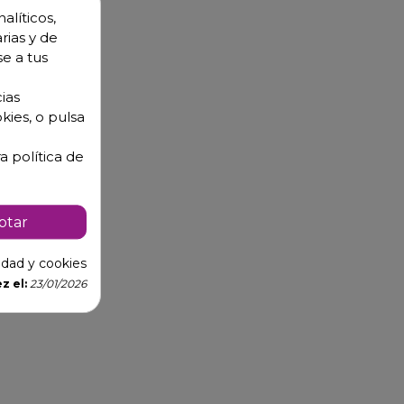
alíticos,
rias y de
se a tus
ias
kies, o pulsa
a política de
ptar
3
cidad y cookies
z el:
23/01/2026