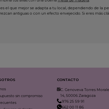
Combina tus sillas con una buena
mesa de madera
.
es el que mejor se adapta a tu local, dependiendo de la per
zcan antiguas o con un efecto envejecido. Si eres más clásic
SOTROS
CONTACTO
mos
C. Genoveva Torres Morales
14, 50006 Zaragoza
resupuesto sin compromiso
976 25 59 91
recuentes
662 00 11 86