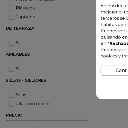
En hosdecora
Plásticos
mejorar el r
Tapizado
terceros se 
hábitos de n
DE TERRAZA
Puedes ver e
pulsando en 
Silla de sal
Si
en
"Rechaza
hierro y ma
Puedes ver t
Vallat
217,10 €
APILABLES
cookies y tr
Si
Conf
SILLAS - SILLONES
Sillas
sillas con brazos
PRECIO