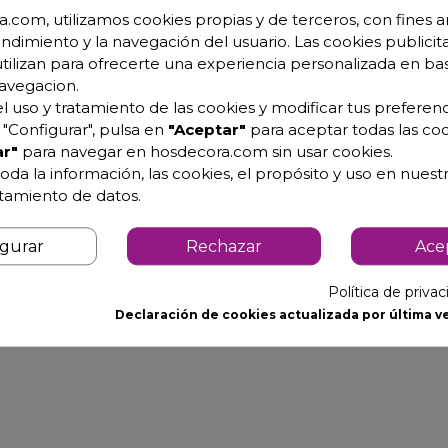
.com, utilizamos cookies propias y de terceros, con fines an
endimiento y la navegación del usuario. Las cookies publicita
utilizan para ofrecerte una experiencia personalizada en ba
avegacion.
l uso y tratamiento de las cookies y modificar tus preferenc
"Configurar", pulsa en
"Aceptar"
para aceptar todas las coo
on en
r"
para navegar en hosdecora.com sin usar cookies.
dera 74-
oda la información, las cookies, el propósito y uso en nuestr
atamiento de datos.
igurar
Rechazar
Ace
1
2
Política de priva
Declaración de cookies actualizada por última ve