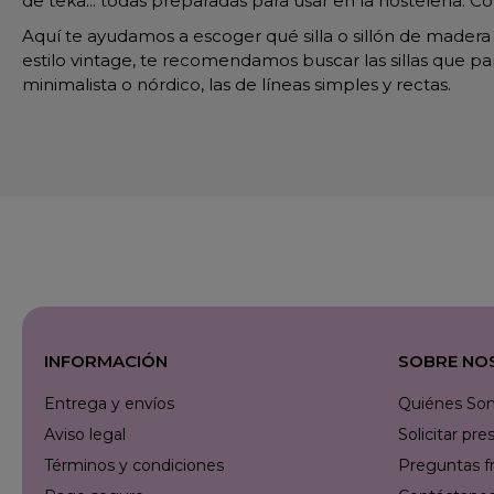
de teka... todas preparadas para usar en la hostelería. 
Aquí te ayudamos a escoger qué silla o sillón de madera 
estilo vintage, te recomendamos buscar las sillas que pare
minimalista o nórdico, las de líneas simples y rectas.
INFORMACIÓN
SOBRE NO
Entrega y envíos
Quiénes So
Aviso legal
Solicitar p
Términos y condiciones
Preguntas f