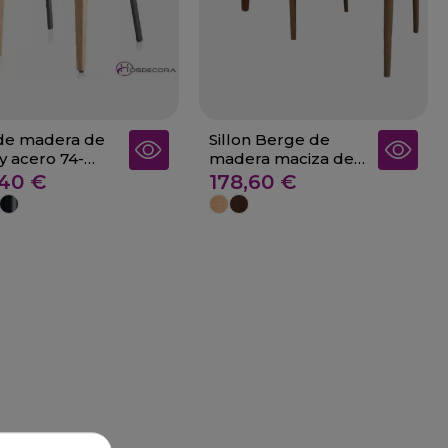
 de madera de
Sillon Berge de
 acero 74-
madera maciza de
oso
fresno
,40 €
178,60 €