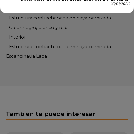
23/01/2026
- Dimensiones: 47 x 56 x 78 cm.
- Estructura contrachapada en haya barnizada.
- Color negro, blanco y rojo
- Interior.
- Estructura contrachapada en haya barnizada.
Escandinavia Laca
También te puede interesar