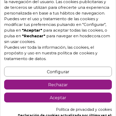
la navegación del usuario. Las cookies publicitarias y
de terceros se utilizan para ofrecerte una experiencia
976 25 59 91
personalizada en base a tus hábitos de navegacion.
info@hosdecora.com
Puedes ver el uso y tratamiento de las cookies y
Hablemos
modificar tus preferencias pulsando en "Configurar",
pulsa en
"Aceptar"
para aceptar todas las cookies, o
pulsa en
"Rechazar"
para navegar en hosdecora.com
sin usar cookies.
Pide tu presupuesto
Puedes ver toda la información, las cookies, el
propósito y uso en nuestra política de cookies y
tratamiento de datos.
Configurar
Rechazar
Descripción
Detalles de producto
Aceptar
Política de privacidad y cookies
Silla tapizada en madera PECHINA
Declaración de cookies actualizada por última vez el: