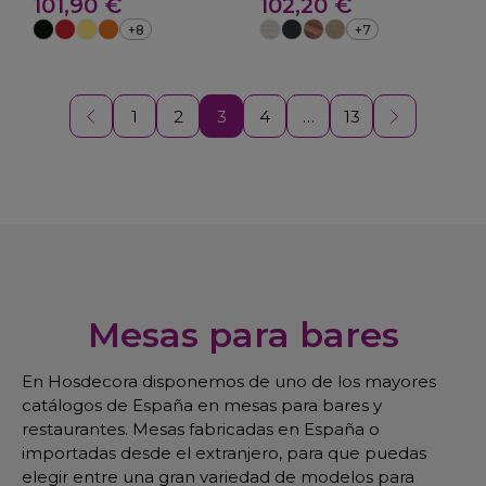
29-Selaya
101,90 €
melamina 01-Genil
102,20 €
+8
+7
1
2
3
4
…
13
Mesas para bares
En Hosdecora disponemos de uno de los mayores
catálogos de España en mesas para bares y
restaurantes. Mesas fabricadas en España o
importadas desde el extranjero, para que puedas
elegir entre una gran variedad de modelos para