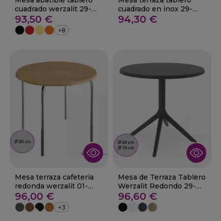
Mesa abatible tablero
Mesa terraza tablero
cuadrado werzalit 29-
cuadrado en inox 29-
Sober
93,50 €
TEJADA
94,30 €
+8
Mesa terraza cafeteria
Mesa de Terraza Tablero
redonda werzalit 01-
Werzalit Redondo 29-
Aladren
96,00 €
DIZ
96,60 €
+3