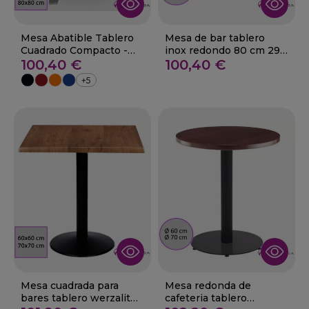
Mesa Abatible Tablero
Mesa de bar tablero
Cuadrado Compacto -
inox redondo 80 cm 29-
SOBER
100,40 €
Arjona
100,40 €
+5
Mesa cuadrada para
Mesa redonda de
bares tablero werzalit
cafeteria tablero