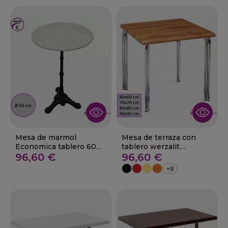
Mesa de marmol
Mesa de terraza con
Economica tablero 60
tablero werzalit
cm redondo
96,60 €
cuadrado 29-Aldea
96,60 €
+8