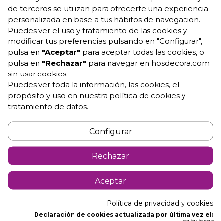
Mesa de terraza Bambu
Mesa plegable tablero
de terceros se utilizan para ofrecerte una experiencia
Tablero Werzalit 29-
werzalit 70x70 cm. 01-
personalizada en base a tus hábitos de navegacion.
ELCHE
98,10 €
Moncada
98,30 €
Puedes ver el uso y tratamiento de las cookies y
+8
+12
modificar tus preferencias pulsando en "Configurar",
pulsa en
"Aceptar"
para aceptar todas las cookies, o
pulsa en
"Rechazar"
para navegar en hosdecora.com
sin usar cookies.
Puedes ver toda la información, las cookies, el
propósito y uso en nuestra política de cookies y
tratamiento de datos.
Configurar
Rechazar
Mesa de Bar ECO
Mesa para bar ECO
Aceptar
Tablero en Melamina.
Tablero en Melamina.
55-OLALLA
99,20 €
55-Bartolo
99,20 €
Política de privacidad y cookies
Declaración de cookies actualizada por última vez el: