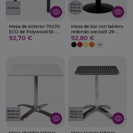
Mesa de exterior 70x70
Mesa de bar con tablero
ECO de Polywood 55-
redondo werzalit 29-
Ayna
92,70 €
Selaya
92,80 €
+8