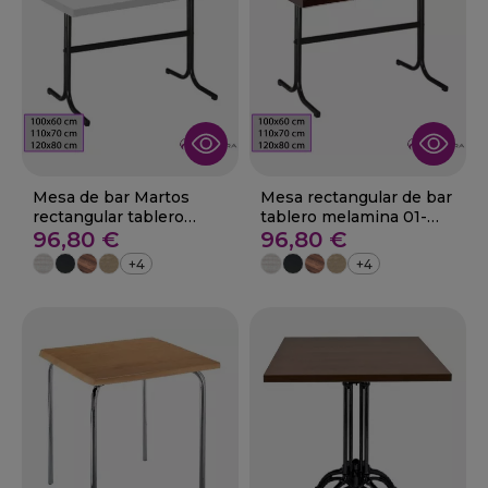
Mesa de bar Martos
Mesa rectangular de bar
rectangular tablero
tablero melamina 01-
melamina
96,80 €
Aberin
96,80 €
+4
+4