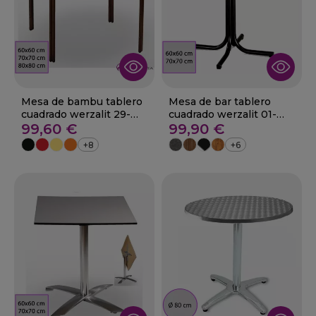
Mesa de bambu tablero
Mesa de bar tablero
cuadrado werzalit 29-
cuadrado werzalit 01-
Aldea
99,60 €
Delicia
99,90 €
+8
+6