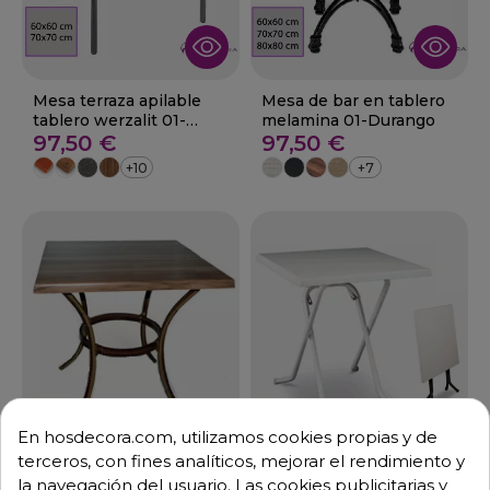
Mesa terraza apilable
Mesa de bar en tablero
tablero werzalit 01-
melamina 01-Durango
Aladren
97,50 €
97,50 €
+10
+7
En hosdecora.com, utilizamos cookies propias y de
terceros, con fines analíticos, mejorar el rendimiento y
la navegación del usuario. Las cookies publicitarias y