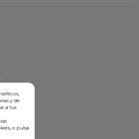
..
alíticos,
rias y de
se a tus
ias
kies, o pulsa