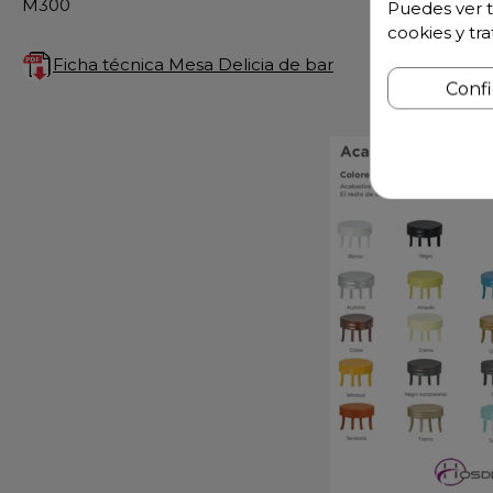
M300
Puedes ver t
cookies y tr
Ficha técnica Mesa Delicia de bar
Conf