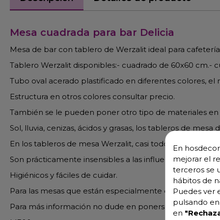
Mesa cuadrada para bar Delicia
Mesa de bar con tablero de Werzalit ideal para cafetería
Tablero Werzalit disponibles:- cuadrado de 60x60 cm.- 
Tubo oval acerado plastificado en diferentes colores, el
Estructura en otros colores consultar precio.
También se le pueden poner otro tipo de materiales
Sol, lluvia, cenizas, ácidos y grasas, los tableros de mes
En los tableros de mesa Werzalit, casi todo pasa sin dejar
En hosdecora
mejorar el r
Son prácticamente insensibles a las influencias mecánica
terceros se 
Higiénicos y fáciles de cuidar.
hábitos de n
Para las mesas que están especialmente expuestas al s
Puedes ver e
pulsando en 
Para más información no dude en ponerse en contacto c
en
"Rechaza