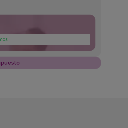
mos
upuesto