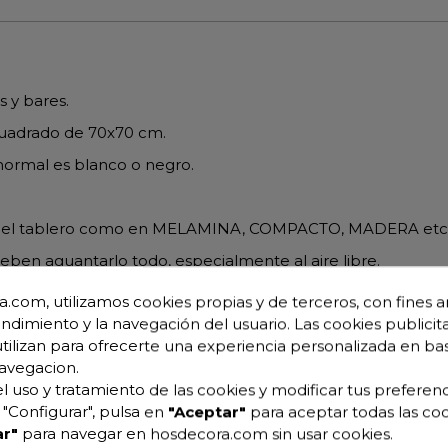
s y bares.
cuadrado de 70x70 cm.
 normal es blanco o negro.
 en el tablero como en MELAMINA, COMPACTO, MADERA etc
a deben aguantarlo todo, especialmente al aire libre.
 huella.
.com, utilizamos cookies propias y de terceros, con fines an
endimiento y la navegación del usuario. Las cookies publicita
s, térmicas y químicas.
utilizan para ofrecerte una experiencia personalizada en ba
avegacion.
ol se recomiendan decorados claros.
l uso y tratamiento de las cookies y modificar tus preferenc
"Configurar", pulsa en
"Aceptar"
para aceptar todas las coo
on nosotros y le resolveremos todas las dudas.
r"
para navegar en hosdecora.com sin usar cookies.