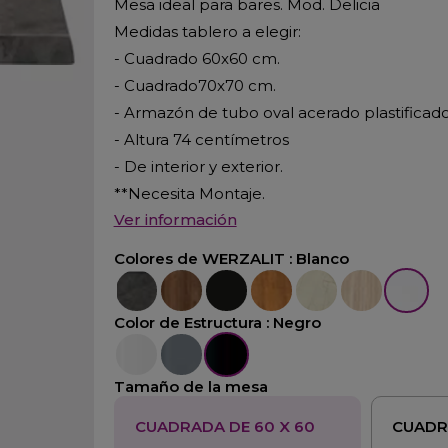
Mesa ideal para bares. Mod. Delicia
Medidas tablero a elegir:
- Cuadrado 60x60 cm.
- Cuadrado70x70 cm.
- Armazón de tubo oval acerado plastificad
- Altura 74 centímetros
- De interior y exterior.
**Necesita Montaje.
Ver información
Colores de WERZALIT :
Blanco
Cemento
Nogal Cañon
Negro
Pino
Marmol Golden
Velur
Blanco
Color de Estructura :
Negro
Blanco
Aluminio
Negro
Tamaño de la mesa
CUADRADA DE 60 X 60
CUADR