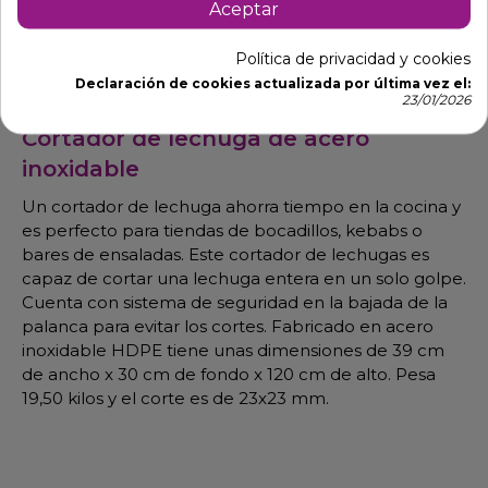
Aceptar
Política de privacidad y cookies
Descripción
Detalles de producto
Declaración de cookies actualizada por última vez el:
23/01/2026
Cortador de lechuga de acero
inoxidable
Un cortador de lechuga ahorra tiempo en la cocina y
es perfecto para tiendas de bocadillos, kebabs o
bares de ensaladas. Este cortador de lechugas es
capaz de cortar una lechuga entera en un solo golpe.
Cuenta con sistema de seguridad en la bajada de la
palanca para evitar los cortes. Fabricado en acero
inoxidable HDPE tiene unas dimensiones de 39 cm
de ancho x 30 cm de fondo x 120 cm de alto. Pesa
19,50 kilos y el corte es de 23x23 mm.