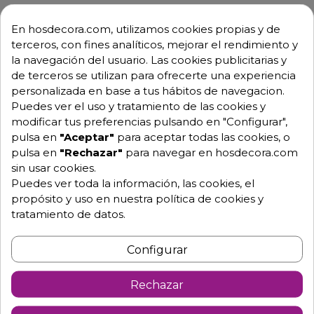
Envío GRATUITO a partir de 500 € (IVA excl.)
En hosdecora.com, utilizamos cookies propias y de
terceros, con fines analíticos, mejorar el rendimiento y
Equipo de expertos a tu servicio.
la navegación del usuario. Las cookies publicitarias y
Garantía mínima de 1 año.
de terceros se utilizan para ofrecerte una experiencia
Pago 100% seguro.
personalizada en base a tus hábitos de navegacion.
Consulta tus dudas con nosotros.
Puedes ver el uso y tratamiento de las cookies y
976 25 59 91
modificar tus preferencias pulsando en "Configurar",
info@hosdecora.com
pulsa en
"Aceptar"
para aceptar todas las cookies, o
pulsa en
"Rechazar"
para navegar en hosdecora.com
Hablemos
sin usar cookies.
Puedes ver toda la información, las cookies, el
propósito y uso en nuestra política de cookies y
tratamiento de datos.
Pide tu presupuesto
Configurar
Rechazar