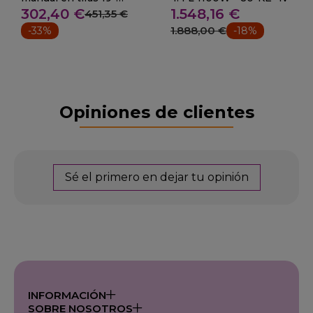
302,40 €
1.548,16 €
47715
451,35 €
1.888,00 €
-33%
-18%
Opiniones de clientes
Sé el primero en dejar tu opinión
INFORMACIÓN
SOBRE NOSOTROS