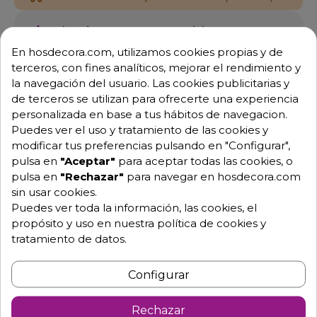
Equipo de expertos a tu servicio.
Garantía mínima de 1 año.
En hosdecora.com, utilizamos cookies propias y de
Pago 100% seguro.
terceros, con fines analíticos, mejorar el rendimiento y
Consulta tus dudas con nosotros.
la navegación del usuario. Las cookies publicitarias y
976 25 59 91
de terceros se utilizan para ofrecerte una experiencia
personalizada en base a tus hábitos de navegacion.
info@hosdecora.com
Puedes ver el uso y tratamiento de las cookies y
Hablemos
modificar tus preferencias pulsando en "Configurar",
pulsa en
"Aceptar"
para aceptar todas las cookies, o
pulsa en
"Rechazar"
para navegar en hosdecora.com
sin usar cookies.
Pide tu presupuesto
Puedes ver toda la información, las cookies, el
propósito y uso en nuestra política de cookies y
tratamiento de datos.
Configurar
Rechazar