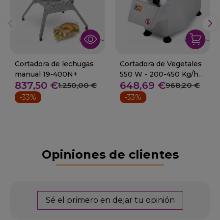
Cortadora de lechugas
Cortadora de Vegetales
manual 19-400N+
550 W - 200-450 Kg/h
837,50 €
648,69 €
47-VC-300
1.250,00 €
968,20 €
-33%
-33%
Opiniones de clientes
Sé el primero en dejar tu opinión