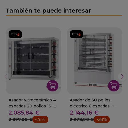
También te puede interesar
DTO.
DTO.
Asador vitrocerámico 4
Asador de 30 pollos
espadas 20 pollos 15-
eléctrico 6 espadas -
2.085,84 €
2.144,16 €
420EKO-V
630EKOE
2.897,00 €
2.978,00 €
-28%
-28%