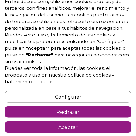
En hosdecora.com, utilizamos cookies propias y de
Kg.
terceros, con fines analíticos, mejorar el rendimiento y
- Capacidad: 15/18 pollos.
la navegación del usuario. Las cookies publicitarias y
de terceros se utilizan para ofrecerte una experiencia
- Potencia: 18.000 Kcal/h - 21 KW.
personalizada en base a tus hábitos de navegacion.
- Consumos: Butano 50Mbar 1,25 - Propano 50Mbar
Puedes ver el uso y tratamiento de las cookies y
1,20 - Gas natural 18Mbar 1,90.
modificar tus preferencias pulsando en "Configurar",
pulsa en
"Aceptar"
para aceptar todas las cookies, o
- Dotación de pinchos: 3 pinchos centrales y 2
pulsa en
"Rechazar"
para navegar en hosdecora.com
laterales.
sin usar cookies.
- Chapa entre quemadores extraíble.
Puedes ver toda la información, las cookies, el
NOTA: Para asar un pollo de 1,2kgs.
propósito y uso en nuestra política de cookies y
necesitaríamos 1 hora 30 minutos
tratamiento de datos.
aproximadamente.
Configurar
Textos relacionados:
Ayuda para instalar y saber el
Rechazar
funcionamiento de un Asador de
Pollos.
Aceptar