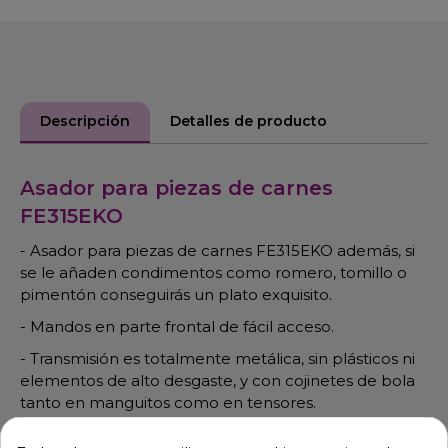
Descripción
Detalles de producto
Asador para piezas de carnes
FE315EKO
- Asador para piezas de carnes FE315EKO además, si
se le añaden condimentos como romero, tomillo o
pimentón conseguirás un plato exquisito.
- Mandos en parte frontal de fácil acceso.
- Transmisión es totalmente metálica, sin plásticos ni
elementos de alto desgaste, y con cojinetes de bola
tanto en manguitos como en tensores.
- Dimensiones: Largo 110 x Fondo 450 x Alto 78 cm 61