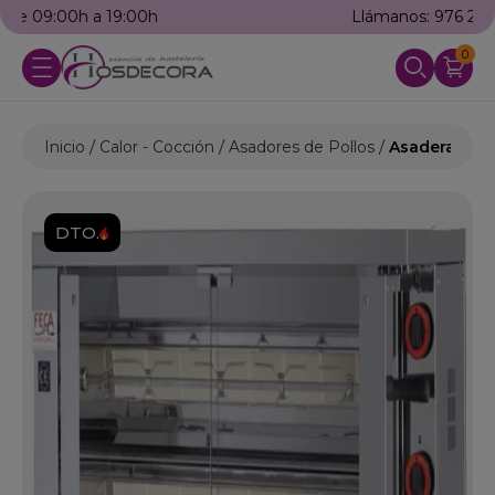
Llámanos: 976 25 59 91
0
Inicio
Calor - Cocción
Asadores de Pollos
Asadera de P
DTO.