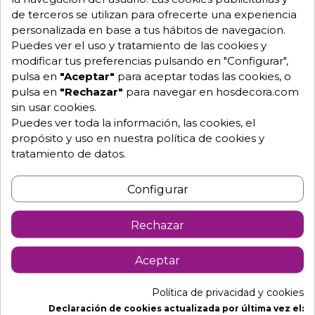
Capacidad: 20/24 pollos
de terceros se utilizan para ofrecerte una experiencia
Potencia: 24.000 Kcal/h - 28 KW
personalizada en base a tus hábitos de navegacion.
Puedes ver el uso y tratamiento de las cookies y
Consumos: Butano 50Mbar 1,25 - Propano 50Mbar
modificar tus preferencias pulsando en "Configurar",
1,20 - Gas natural 18Mbar 1,90.
pulsa en
"Aceptar"
para aceptar todas las cookies, o
Dotación de pinchos: 3 pinchos centrales y 2 laterales
pulsa en
"Rechazar"
para navegar en hosdecora.com
Chapa entre quemadores extraíble
sin usar cookies.
Puedes ver toda la información, las cookies, el
NOTA: Para asar un pollo de 1,2 kgs.
propósito y uso en nuestra política de cookies y
necesitaríamos 1 hora 30 minutos
tratamiento de datos.
aproximadamente.
Textos relacionados:
Configurar
Que debemos saber para instalar un
Rechazar
Asador de Pollos.
Cada vez son más las personas que montan un
Aceptar
negocio de asador de pollos, y nosotros creemos,
que es muy importante estudiar y planificar todo,
prestar atención a detalles que no consideramos
Política de privacidad y cookies
importantes y utilizar nuestro sentido común en cada
Declaración de cookies actualizada por última vez el: