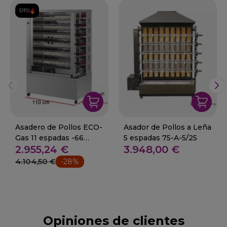
DTO.
Asadero de Pollos ECO-
Asador de Pollos a Leña
Gas 11 espadas -66
5 espadas 75-A-5/25
2.955,24 €
3.948,00 €
Piezas.
4.104,50 €
-28%
Opiniones de clientes