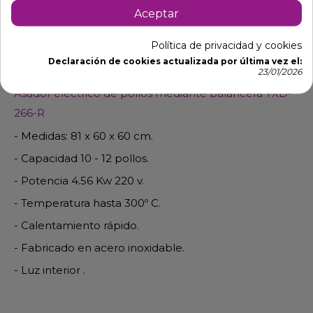
Aceptar
Política de privacidad y cookies
Descripción
Detalles de producto
Declaración de cookies actualizada por última vez el:
23/01/2026
Asador eléctrico de pollos mediante balancera YXD-
266-R
- Medidas: 81 x 60 x 60 cm.
- Capacidad 10 - 12 pollos.
- Potencia 4.56 Kw 220 v.
- Temperatura hasta 300º C.
- Calentamiento rápido.
- Fabricado en acero inoxidable.
- Luz interior .