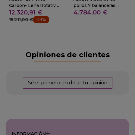
Carbon- Leña Rotativo
pollos 7 balanceras
12.320,91 €
4.784,00 €
36-42 Pollos
35/42
15.211,00 €
-19%
Opiniones de clientes
Sé el primero en dejar tu opinión
INFORMACIÓN