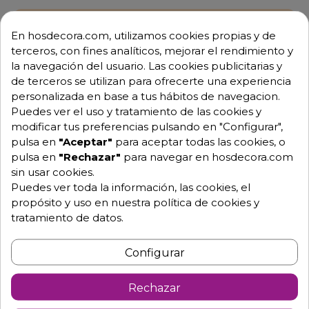
Envío GRATUITO a partir de 500 € (IVA excl.)
En hosdecora.com, utilizamos cookies propias y de
terceros, con fines analíticos, mejorar el rendimiento y
Equipo de expertos a tu servicio.
la navegación del usuario. Las cookies publicitarias y
Garantía mínima de 1 año.
Pago 100% seguro.
de terceros se utilizan para ofrecerte una experiencia
Consulta tus dudas con nosotros.
personalizada en base a tus hábitos de navegacion.
Puedes ver el uso y tratamiento de las cookies y
976 25 59 91
modificar tus preferencias pulsando en "Configurar",
info@hosdecora.com
pulsa en
"Aceptar"
para aceptar todas las cookies, o
pulsa en
"Rechazar"
para navegar en hosdecora.com
Hablemos
sin usar cookies.
Puedes ver toda la información, las cookies, el
propósito y uso en nuestra política de cookies y
Pide tu presupuesto
tratamiento de datos.
Configurar
Rechazar