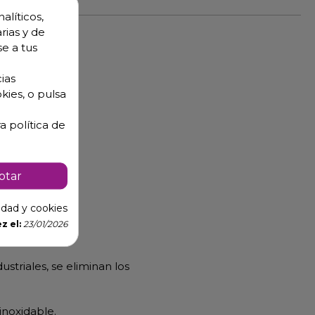
alíticos,
rias y de
se a tus
ias
kies, o pulsa
a política de
ptar
cidad y cookies
z el:
23/01/2026
striales, se eliminan los
inoxidable.