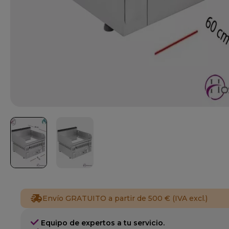
Envío GRATUITO a partir de 500 € (IVA excl.)
Equipo de expertos a tu servicio.