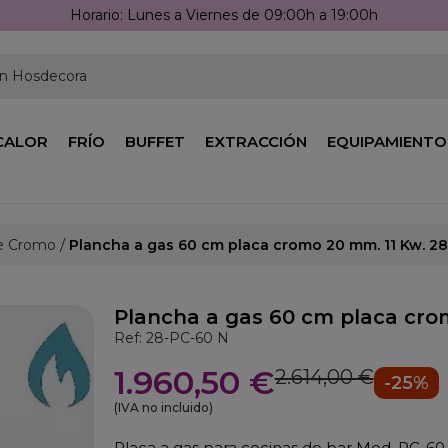
Llámanos: 976 25 59 91
en Hosdecora
CALOR
FRÍO
BUFFET
EXTRACCIÓN
EQUIPAMIENTO
e Cromo
Plancha a gas 60 cm placa cromo 20 mm. 11 Kw. 2
Plancha a gas 60 cm placa cro
Ref: 28-PC-60 N
1.960,50 €
2.614,00 €
-25%
(IVA no incluido)
Placa a gas para cocinas de bar Mod. PC-6