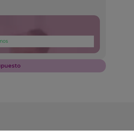
mos
upuesto