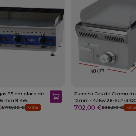
gas 95 cm placa de
Plancha Gas de Cromo du
cromo de 16 mm 9 KW.
12mm - 4.1Kw.28-ELP-31G
€
702,00 €
1.170,00 €
936,00 €
-29%
-25