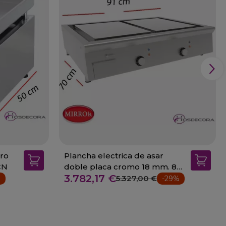
ro
Plancha electrica de asar
CN
doble placa cromo 18 mm. 8
3.782,17 €
Kw
5.327,00 €
%
-29%