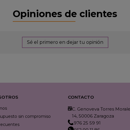
Opiniones de clientes
Sé el primero en dejar tu opinión
SOTROS
CONTACTO
mos
C. Genoveva Torres Morales
14, 50006 Zaragoza
resupuesto sin compromiso
976 25 59 91
recuentes
662 00 11 86