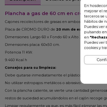
En hosdecora
mejorar el r
Plancha a gas de 60 cm en cromo
terceros se 
hábitos de n
Cajones recolectores de grasas en ambos laterales
Puedes ver e
Placa de CROMO DURO de
20 mm de espesor.
pulsando en 
Dimensiones: Largo 60 x Fondo 60 x Alto 39. mm Peso 8
en
"Rechaza
Puedes ver t
Dimensiones placa: 60x50 cm.
cookies y tr
Potencia 11 KW.
9.460 Kcal h
Conf
Consejos para su limpieza:
Debe quitarse inmediatamente el plástico protector a l
No utilizar estropajos metálicos o abrasivo.
Con la plancha caliente, se vierte una cantidad generosa
restos de suciedad acumulándolos en el cajón recoge g
Limpiar regularmente ya que, es más fácil eliminar las 