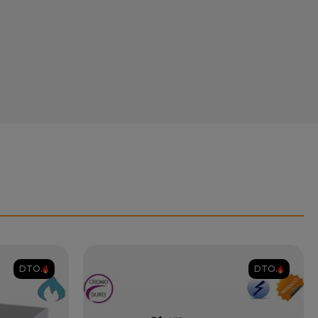
DTO.
DTO.