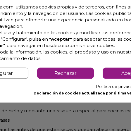
.com, utilizamos cookies propias y de terceros, con fines an
endimiento y la navegación del usuario. Las cookies publicita
utilizan para ofrecerte una experiencia personalizada en ba
avegacion.
l uso y tratamiento de las cookies y modificar tus preferenc
"Configurar", pulsa en
"Aceptar"
para aceptar todas las coo
7 Kg.
r"
para navegar en hosdecora.com sin usar cookies.
oda la información, las cookies, el propósito y uso en nuestr
atamiento de datos.
igurar
Rechazar
Ace
Política de priva
os muebles inox nuevos.
Declaración de cookies actualizada por última ve
 de hielo y mediante una rasqueta especial para cocinas indu
rasas
manchas antes de que estén secas y puedan atacar el acero 