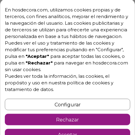
En hosdecora.com, utilizamos cookies propias y de
terceros, con fines analíticos, mejorar el rendimiento y
Envío GRATUITO a partir de 500 € (IVA excl.)
la navegación del usuario. Las cookies publicitarias y
de terceros se utilizan para ofrecerte una experiencia
Equipo de expertos a tu servicio.
personalizada en base a tus hábitos de navegacion.
Garantía mínima de 1 año.
Pago 100% seguro.
Puedes ver el uso y tratamiento de las cookies y
Consulta tus dudas con nosotros.
modificar tus preferencias pulsando en "Configurar",
pulsa en
"Aceptar"
para aceptar todas las cookies, o
976 25 59 91
pulsa en
"Rechazar"
para navegar en hosdecora.com
info@hosdecora.com
sin usar cookies.
Puedes ver toda la información, las cookies, el
Hablemos
propósito y uso en nuestra política de cookies y
tratamiento de datos.
Pide tu presupuesto
Configurar
Rechazar
Aceptar