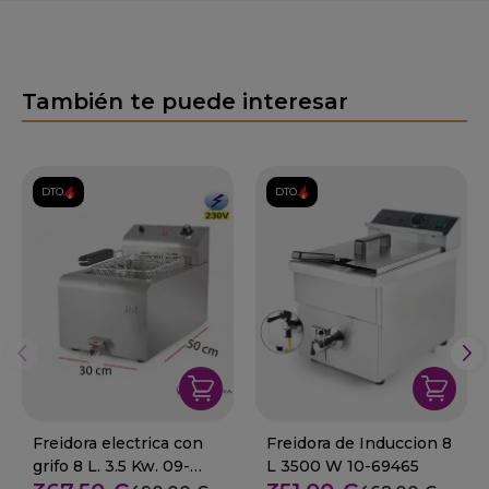
También te puede interesar
DTO.
DTO.
Freidora electrica con
Freidora de Induccion 8
grifo 8 L. 3.5 Kw. 09-
L 3500 W 10-69465
FD8L300