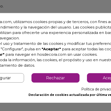
o.
ión profesionales
.com, utilizamos cookies propias y de terceros, con fines an
endimiento y la navegación del usuario. Las cookies publicita
utilizan para ofrecerte una experiencia personalizada en ba
avegacion.
l uso y tratamiento de las cookies y modificar tus preferenc
"Configurar", pulsa en
"Aceptar"
para aceptar todas las coo
r"
para navegar en hosdecora.com sin usar cookies.
oda la información, las cookies, el propósito y uso en nuestr
atamiento de datos.
igurar
Rechazar
Ace
Política de priva
Declaración de cookies actualizada por última ve