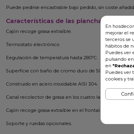
Puede pedirse encastrable bajo pedido, sin coste añadid
Características de las planchas de cocc
En hosdecora
Cajón recoge grasa extraíble.
mejorar el r
terceros se 
Termostato electrónico
hábitos de n
Puedes ver e
Eegulación de temperatura hasta 280ºC.
pulsando en 
en
"Rechaza
Superficie con baño de cromo duro de 50 micras.
Puedes ver t
cookies y tr
Construido en acero inoxidable AISI 304.
Conf
Canal recolector de grasa en los cuatro lados.
Cajón recoge grasa extraíble en el frontal.
Soporte y ruedas opcionales.