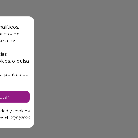
alíticos,
rias y de
se a tus
ias
kies, o pulsa
a política de
ptar
cidad y cookies
z el:
23/01/2026