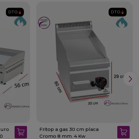
DTO.
DTO.
duro
Fritop a gas 30 cm placa
90
Cromo 8 mm. 4 Kw