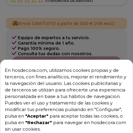
Envío GRATUITO a partir de 500 € (IVA excl.)
Equipo de expertos a tu servicio.
Garantía mínima de 1 año.
Pago 100% seguro.
Consulta tus dudas con nosotros.
976 25 59 91
En hosdecora.com, utilizamos cookies propias y de
info@hosdecora.com
terceros, con fines analíticos, mejorar el rendimiento y
Hablemos
la navegación del usuario. Las cookies publicitarias y
de terceros se utilizan para ofrecerte una experiencia
personalizada en base a tus hábitos de navegacion.
Puedes ver el uso y tratamiento de las cookies y
Pide tu presupuesto
modificar tus preferencias pulsando en "Configurar",
pulsa en
"Aceptar"
para aceptar todas las cookies, o
pulsa en
"Rechazar"
para navegar en hosdecora.com
sin usar cookies.