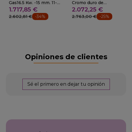
Gas16.5 Kw. -15 mm. 11-
Cromo duro de
1.717,85 €
2.072,25 €
100FRYGCN
20mm14.6 Kw. 28-FC-
90
2.602,81 €
2.763,00 €
-34%
-25%
Opiniones de clientes
Sé el primero en dejar tu opinión