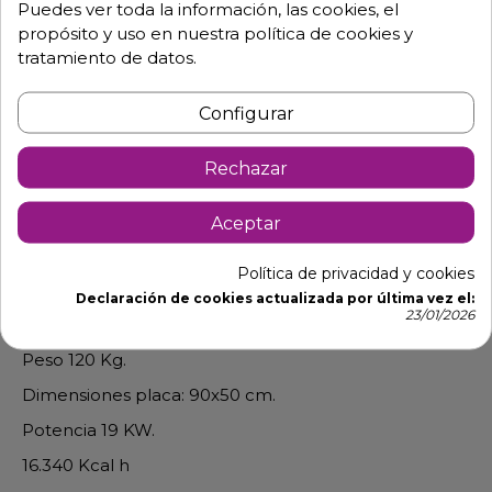
Puedes ver toda la información, las cookies, el
propósito y uso en nuestra política de cookies y
tratamiento de datos.
Configurar
Descripción
Detalles de producto
Rechazar
Plancha a gas placa cromo duro de 90
Aceptar
cm
Cajones recolectores de grasas en ambos laterales
Política de privacidad y cookies
Placa de cromo duro de
20 mm de espesor.
Declaración de cookies actualizada por última vez el:
23/01/2026
Dimensiones: Largo 90 x Fondo 60 x Alto 39. mm
Peso 120 Kg.
Dimensiones placa: 90x50 cm.
Potencia 19 KW.
16.340 Kcal h