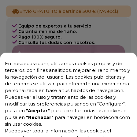
Envío GRATUITO a partir de 500 € (IVA excl.)
Equipo de expertos a tu servicio.
Garantía mínima de 1 año.
Pago 100% seguro.
Consulta tus dudas con nosotros.
976 25 59 91
info@hosdecora.com
En hosdecora.com, utilizamos cookies propias y de
terceros, con fines analíticos, mejorar el rendimiento y
Hablemos
la navegación del usuario. Las cookies publicitarias y
de terceros se utilizan para ofrecerte una experiencia
personalizada en base a tus hábitos de navegacion.
Pide tu presupuesto
Puedes ver el uso y tratamiento de las cookies y
modificar tus preferencias pulsando en "Configurar",
pulsa en
"Aceptar"
para aceptar todas las cookies, o
pulsa en
"Rechazar"
para navegar en hosdecora.com
sin usar cookies.
Puedes ver toda la información, las cookies, el