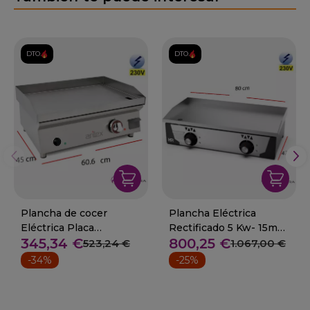
DTO.
DTO.
Plancha de cocer
Plancha Eléctrica
Eléctrica Placa
Rectificado 5 Kw- 15mm.
345,34 €
800,25 €
Laminada 4Kw -6mm.
09-PLCE81+
523,24 €
1.067,00 €
11-60PELN
-34%
-25%