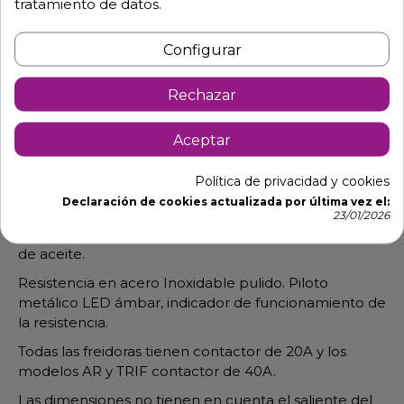
tratamiento de datos.
Descripción
Detalles de producto
Configurar
Freidora con cuba extraible FD10LS
Rechazar
Dimensiones: 27 cm ancho x 46 cm fondo x 32.5 cm
alto. 230 v.
Aceptar
Termostato de trabajo regulable hasta 195º C de 20A.
Política de privacidad y cookies
Termostato de seguridad rearmable 230º C de 20A.
Declaración de cookies actualizada por última vez el:
Freidora con cuba embutida de acero Inoxidable AISI
23/01/2026
304 con amplia zona fría. Indicador MAX-MIN de nivel
de aceite.
Resistencia en acero Inoxidable pulido. Piloto
metálico LED ámbar, indicador de funcionamiento de
la resistencia.
Todas las freidoras tienen contactor de 20A y los
modelos AR y TRIF contactor de 40A.
Las dimensiones no tienen en cuenta el saliente del