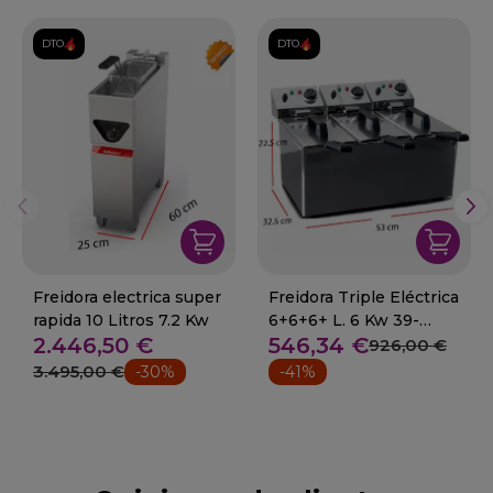
DTO.
DTO.
Freidora electrica super
Freidora Triple Eléctrica
rapida 10 Litros 7.2 Kw
6+6+6+ L. 6 Kw 39-
2.446,50 €
546,34 €
F6/4X3
926,00 €
3.495,00 €
-30%
-41%