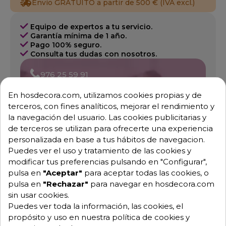
Envío GRATUITO a partir de 500 € (IVA excl.)
Equipo de expertos a tu servicio.
Garantía mínima de 1 año.
Pago 100% seguro.
Consulta tus dudas con nosotros.
976 25 59 91
info@hosdecora.com
En hosdecora.com, utilizamos cookies propias y de
Hablemos
terceros, con fines analíticos, mejorar el rendimiento y
la navegación del usuario. Las cookies publicitarias y
de terceros se utilizan para ofrecerte una experiencia
personalizada en base a tus hábitos de navegacion.
Pide tu presupuesto
Puedes ver el uso y tratamiento de las cookies y
modificar tus preferencias pulsando en "Configurar",
pulsa en
"Aceptar"
para aceptar todas las cookies, o
pulsa en
"Rechazar"
para navegar en hosdecora.com
sin usar cookies.
Puedes ver toda la información, las cookies, el
propósito y uso en nuestra política de cookies y