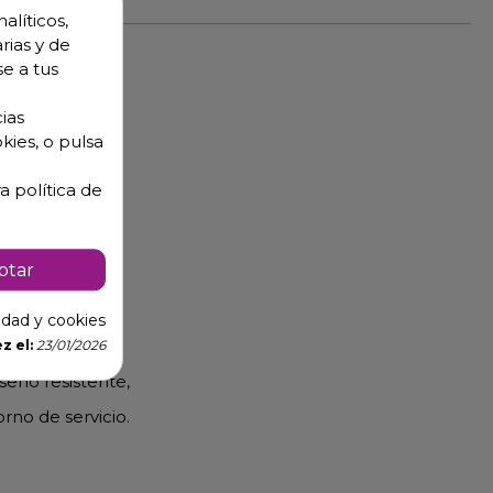
alíticos,
rias y de
se a tus
ias
kies, o pulsa
a política de
ptar
buffets,
cidad y cookies
iforme,
z el:
23/01/2026
iseño resistente,
rno de servicio.