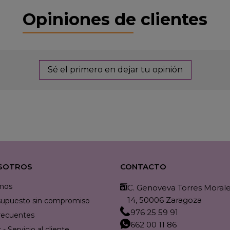
Opiniones de clientes
Sé el primero en dejar tu opinión
SOTROS
CONTACTO
mos
C. Genoveva Torres Morales
14, 50006 Zaragoza
resupuesto sin compromiso
976 25 59 91
recuentes
662 00 11 86
- Servicio al cliente