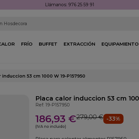
Llámanos: 976 25 59 91
en Hosdecora
CALOR
FRÍO
BUFFET
EXTRACCIÓN
EQUIPAMIENTO
r induccion 53 cm 1000 W 19-P157950
Placa calor induccion 53 cm 10
Ref: 19-P157950
186,93 €
279,00 €
-33%
(IVA no incluido)
Placa para calentar alimentos P157950