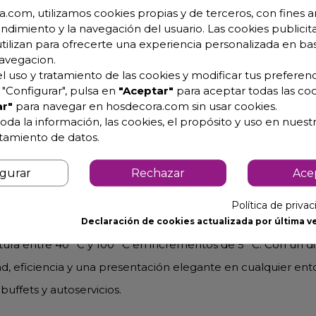
.com, utilizamos cookies propias y de terceros, con fines an
endimiento y la navegación del usuario. Las cookies publicita
50
utilizan para ofrecerte una experiencia personalizada en ba
avegacion.
atura uniforme.
l uso y tratamiento de las cookies y modificar tus preferenc
).
"Configurar", pulsa en
"Aceptar"
para aceptar todas las coo
r"
para navegar en hosdecora.com sin usar cookies.
sistente y fácil de limpiar.
oda la información, las cookies, el propósito y uso en nuestr
ente.
atamiento de datos.
s de servicio.
igurar
Rechazar
Ace
gastronómico.
 40 cm) mantiene los alimentos a la temperatura ideal en 
Política de priva
erámica de superficie completa asegura un calentamiento un
Declaración de cookies actualizada por última ve
atura entre 40 °C y 100 °C en incrementos de 5 °C. Con un d
dad, eficiencia y una presentación elegante en cualquier ento
uffets y autoservicios.