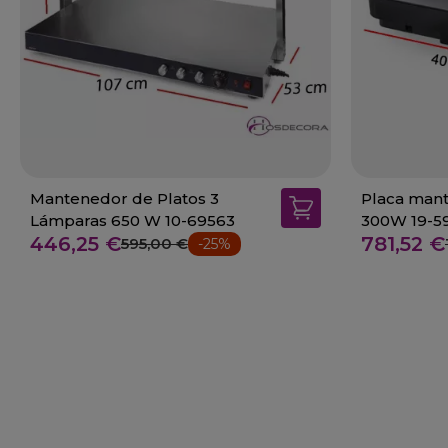
Mantenedor de Platos 3
Placa mant
Lámparas 650 W 10-69563
300W 19-5
446,25 €
781,52 €
595,00 €
-25%