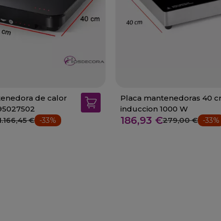
enedora de calor
Placa mantenedoras 40 
95027502
induccion 1000 W
186,93 €
1.166,45 €
279,00 €
-33%
-33%