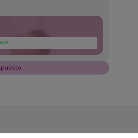
mos
upuesto
escargables