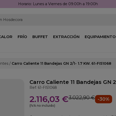
Horario: Lunes a Viernes de 09:00h a 19:00h
en Hosdecora
CALOR
FRÍO
BUFFET
EXTRACCIÓN
EQUIPAMIENTO
entes
Carro Caliente 11 Bandejas GN 2/1- 1.7 KW. 61-FI51068
Carro Caliente 11 Bandejas GN 2/
Ref: 61-FI51068
2.116,03 €
3.022,90 €
-30%
(IVA no incluido)