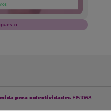
mos
upuesto
mida para colectividades
FI51068