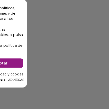
alíticos,
rias y de
se a tus
ias
kies, o pulsa
a política de
ptar
cidad y cookies
z el:
23/01/2026