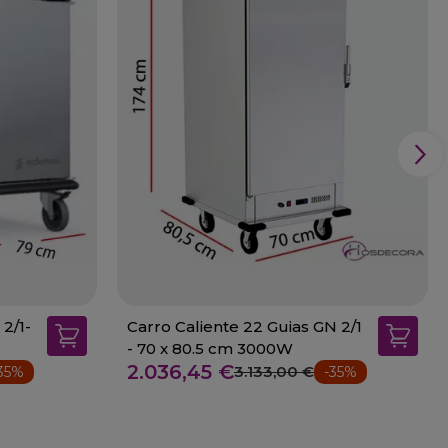
 2/1-
Carro Caliente 22 Guias GN 2/1
- 70 x 80.5 cm 3000W
2.036,45 €
3.133,00 €
35%
-35%