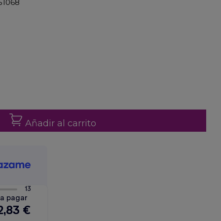
51068
Añadir al carrito