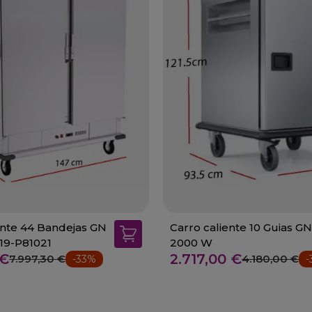
ente 44 Bandejas GN
Carro caliente 10 Guias GN
19-P81021
2000 W
 €
2.717,00 €
7.997,30 €
4.180,00 €
-33%
-