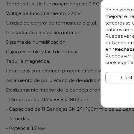
Temperatura de funcionamiento de 0 ° C a 70 ° C.
En hosdecora
Voltaje de funcionamiento: 220 V
mejorar el r
Unidad de control de termostato digital.
terceros se 
hábitos de n
Indicador de calefacción interior.
Puedes ver e
Sistema de humidificación.
pulsando en 
en
"Rechaza
Cajón extraíble y fácil de limpiar.
Puedes ver t
Taquilla magnética.
cookies y tr
Las ruedas con bloqueo proporcionan estabilización.
Conf
Aislamiento de poliuretano de densidad 40 kg / m3.
Deslizamiento interior de la bandeja prensada.
- Dimensiones: 71.7 x 88.8 x 180.3 cm.
- Capacidad de 11 Bandejas GN 2/1- 100mm o de 22 Band
- 4 ruedas.
- Potencia: 1.7 Kw.