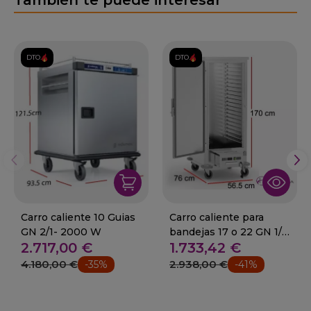
DTO.
DTO.
Carro caliente 10 Guias
Carro caliente para
GN 2/1- 2000 W
bandejas 17 o 22 GN 1/1
2.717,00 €
1.733,42 €
56.5 x 76 2100W
4.180,00 €
2.938,00 €
-35%
-41%