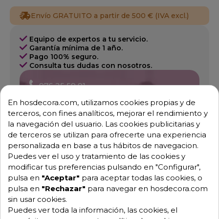
Envío GRATUITO a partir de 500 € (IVA excl.)
Equipo de expertos a tu servicio.
Garantía mínima de 1 año.
Pago 100% seguro.
Consulta tus dudas con nosotros.
976 25 59 91
info@hosdecora.com
En hosdecora.com, utilizamos cookies propias y de
Hablemos
terceros, con fines analíticos, mejorar el rendimiento y
la navegación del usuario. Las cookies publicitarias y
de terceros se utilizan para ofrecerte una experiencia
personalizada en base a tus hábitos de navegacion.
Pide tu presupuesto
Puedes ver el uso y tratamiento de las cookies y
modificar tus preferencias pulsando en "Configurar",
pulsa en
"Aceptar"
para aceptar todas las cookies, o
pulsa en
"Rechazar"
para navegar en hosdecora.com
sin usar cookies.
Puedes ver toda la información, las cookies, el