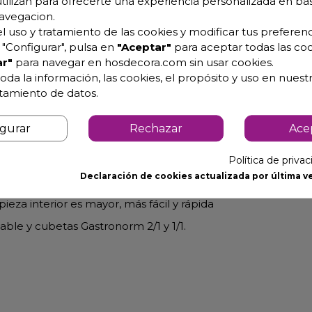
utilizan para ofrecerte una experiencia personalizada en ba
avegacion.
l uso y tratamiento de las cookies y modificar tus preferenc
ing 19-P81001
"Configurar", pulsa en
"Aceptar"
para aceptar todas las coo
r"
para navegar en hosdecora.com sin usar cookies.
a con el mejor rendimiento y menor consumo eléctrico.
oda la información, las cookies, el propósito y uso en nuestr
atamiento de datos.
stema único que imposibilita el contacto de las cubetas con
igurar
Rechazar
Ace
ión con el calor y ampliando la vida útil del armario.
nsigue el grado de temperatura deseado, con mayor rapidez y
Política de priva
Declaración de cookies actualizada por última ve
ieza interior es mayor, más fácil y rápida
dable y cubetas Gastronorm 2/1 y 1/1.