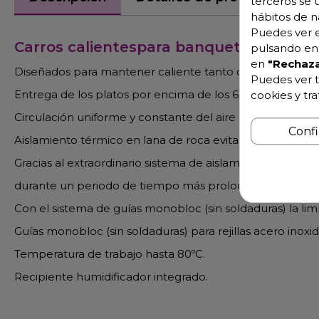
terceros se 
hábitos de n
Puedes ver e
Carros calientespara banquetes y cater
pulsando en 
en
"Rechaza
Diseñados para mantener caliente tanto comida ó vajill
Puedes ver t
Entrega de los platos por encima de los 65 ºC.
cookies y tr
Circulación uniforme y constante del aire gracias a un si
Conf
Aislamiento térmico en lana de roca evitando la deformac
Gracias al extraordinario sistema de aislamiento, se co
durante un periodo de tiempo más prolongado.
Con el sistema de guías monobloc (sin soldaduras) la limp
Guías monobloc (sin soldaduras) para rejillas acero inoxi
Temperatura de trabajo hasta 80ºC.
Recipiente humidificador integrado.