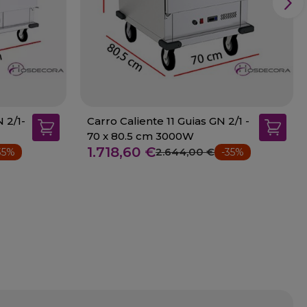
 2/1-
Carro Caliente 11 Guias GN 2/1 -
70 x 80.5 cm 3000W
1.718,60 €
2.644,00 €
35%
-35%