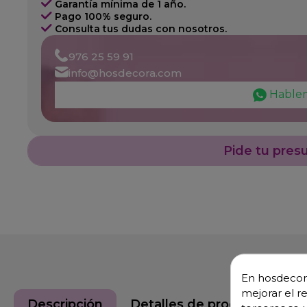
Garantía mínima de 1 año.
Pago 100% seguro.
Consulta tus dudas con nosotros.
976 25 59 91
info@hosdecora.com
Hable
Pide tu pres
En hosdecora
mejorar el r
Descripción
Detalles de producto