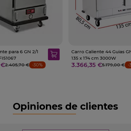
nte para 6 GN 2/1
Carro Caliente 44 Guias GN
-FI51067
135 x 174 cm 3000W
 €
3.366,35 €
2.405,70 €
5.179,00 €
-30%
-
Opiniones de clientes