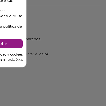
se a tus
ias
kies, o pulsa
a política de
 el fondo o las paredes.
ptar
 permite conservar el calor
cidad y cookies
z el:
23/01/2026