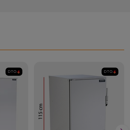
DTO.
DTO.