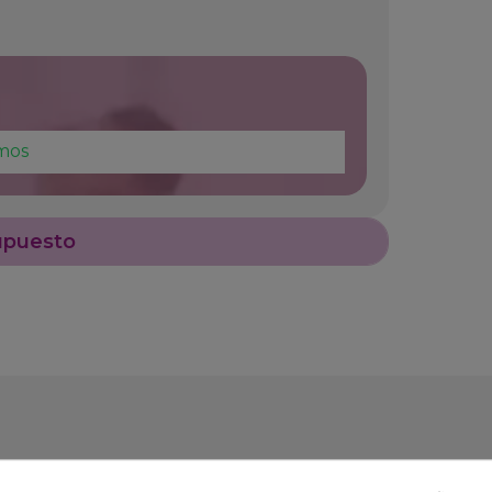
mos
upuesto