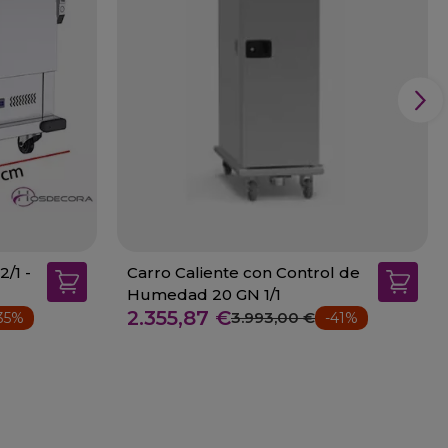
2/1 -
Carro Caliente con Control de
Humedad 20 GN 1/1
2.355,87 €
3.993,00 €
35%
-41%