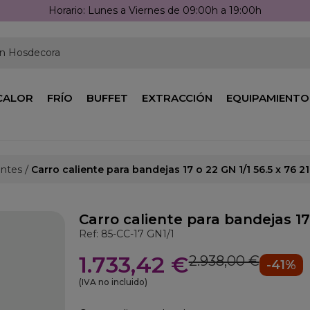
Llámanos: 976 25 59 91
en Hosdecora
CALOR
FRÍO
BUFFET
EXTRACCIÓN
EQUIPAMIENTO
entes
Carro caliente para bandejas 17 o 22 GN 1/1 56.5 x 76 
Carro caliente para bandejas 17
Ref: 85-CC-17 GN1/1
1.733,42 €
2.938,00 €
-41%
(IVA no incluido)