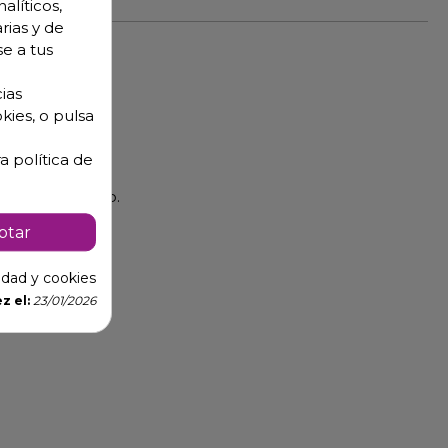
alíticos,
rias y de
se a tus
ias
kies, o pulsa
a política de
ógico e ignífugo.
ptar
cidad y cookies
z el:
23/01/2026