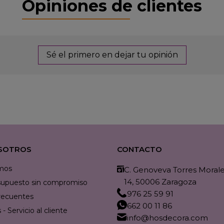
Opiniones de clientes
Sé el primero en dejar tu opinión
SOTROS
CONTACTO
mos
C. Genoveva Torres Morales
14, 50006 Zaragoza
resupuesto sin compromiso
976 25 59 91
recuentes
662 00 11 86
- Servicio al cliente
info@hosdecora.com