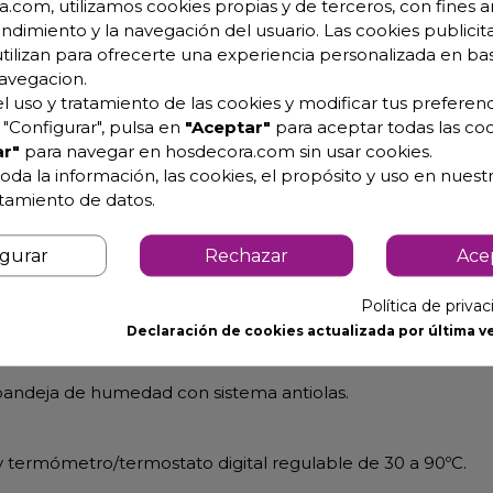
.com, utilizamos cookies propias y de terceros, con fines an
endimiento y la navegación del usuario. Las cookies publicita
utilizan para ofrecerte una experiencia personalizada en ba
avegacion.
l uso y tratamiento de las cookies y modificar tus preferenc
nes: 56.5 x 76 x 170 cm.
"Configurar", pulsa en
"Aceptar"
para aceptar todas las coo
nes: 56.5 x 76 x 170 cm.
r"
para navegar en hosdecora.com sin usar cookies.
oda la información, las cookies, el propósito y uso en nuestr
ctura y componentes reforzados.
atamiento de datos.
egral de gran espesor, en poliuretano de alta densidad ecol
.
igurar
Rechazar
Ace
ntre guías de 53 o 70mm (Parrillas/bandejas no incluidas).
Política de priva
pieza con esquinas redondeadas, extraíble.
Declaración de cookies actualizada por última ve
).
y bandeja de humedad con sistema antiolas.
y termómetro/termostato digital regulable de 30 a 90ºC.