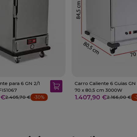
nte para 6 GN 2/1
Carro Caliente 6 Guias GN 
-FI51067
70 x 80,5 cm 3000W
 €
1.407,90 €
2.405,70 €
2.166,00 €
-30%
-