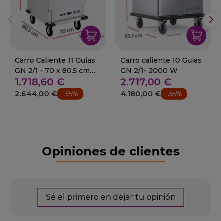
Carro Caliente 11 Guias
Carro caliente 10 Guias
GN 2/1 - 70 x 80.5 cm
GN 2/1- 2000 W
1.718,60 €
2.717,00 €
3000W
2.644,00 €
4.180,00 €
-35%
-35%
Opiniones de clientes
Sé el primero en dejar tu opinión