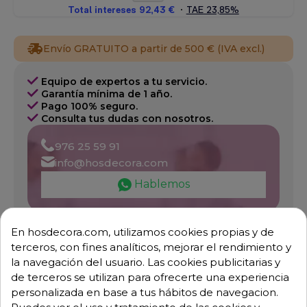
Envío GRATUITO a partir de 500 € (IVA excl.)
Equipo de expertos a tu servicio.
Garantía mínima de 1 año.
Pago 100% seguro.
Consulta tus dudas con nosotros.
976 25 59 91
info@hosdecora.com
Hablemos
En hosdecora.com, utilizamos cookies propias y de
Pide tu presupuesto
terceros, con fines analíticos, mejorar el rendimiento y
la navegación del usuario. Las cookies publicitarias y
de terceros se utilizan para ofrecerte una experiencia
personalizada en base a tus hábitos de navegacion.
Puedes ver el uso y tratamiento de las cookies y