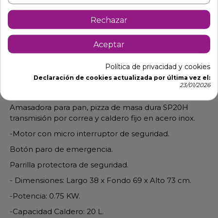
Rechazar
Aceptar
Descripción
Detalles de producto
Política de privacidad y cookies
Declaración de cookies actualizada por última vez el:
23/01/2026
Amasadora de masa dura SP20H
Amasadora para pan, pizza de masa dura SP20H
transmisión por correa y caldero fijo en acero inox.
-Motor con micro interruptor de seguridad.
Botón paro de emergencia.
Parrilla protectora de seguridad.
- Dimensiones: Largo 38 x Fondo 69 x Alto 73 cm.
-Potencia: 0.75 KW.
-Capacidad Caldero: 20 L.