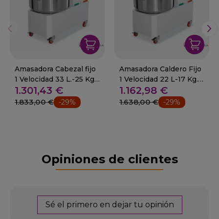
Amasadora Cabezal fijo
Amasadora Caldero Fijo
1 Velocidad 33 L.-25 Kg.
1 Velocidad 22 L-17 Kg.
1.301,43 €
1.162,98 €
1.5Kw. 16-SK-33
750W. 16-SK-22
1.833,00 €
1.638,00 €
-29%
-29%
Opiniones de clientes
Sé el primero en dejar tu opinión