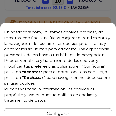
Envío GRATUITO a partir de 500 € (IVA excl.)
En hosdecora.com, utilizamos cookies propias y de
Equipo de expertos a tu servicio.
terceros, con fines analíticos, mejorar el rendimiento y
Garantía mínima de 1 año.
la navegación del usuario. Las cookies publicitarias y
Pago 100% seguro.
Consulta tus dudas con nosotros.
de terceros se utilizan para ofrecerte una experiencia
personalizada en base a tus hábitos de navegacion.
976 25 59 91
Puedes ver el uso y tratamiento de las cookies y
info@hosdecora.com
modificar tus preferencias pulsando en "Configurar",
pulsa en
"Aceptar"
para aceptar todas las cookies, o
Hablemos
pulsa en
"Rechazar"
para navegar en hosdecora.com
sin usar cookies.
Puedes ver toda la información, las cookies, el
Pide tu presupuesto
propósito y uso en nuestra política de cookies y
tratamiento de datos.
Configurar