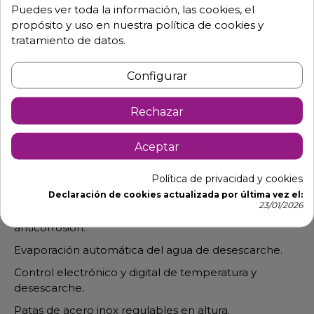
Puedes ver toda la información, las cookies, el
propósito y uso en nuestra política de cookies y
tratamiento de datos.
Descripción
Detalles de producto
Configurar
Frente mostrador frigorífico de 3
Puertas
Rechazar
Fabricado en acero inox AISI 304 en interior y
Aceptar
exteriores.
Ángulos redondeados y encimera con peto trasero
Política de privacidad y cookies
de 10 cm.Compresores DANFOSS SACOP.
Declaración de cookies actualizada por última vez el:
23/01/2026
Evaporador tiro forzado con recubrimiento
anticorrosión.
Evaporación automática del agua de desescarche.
Control electrónico y digital de temperatura y
desescarche.
Patas de acero inox regulables en altura.