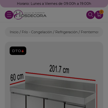
Horario: Lunes a Viernes de 09:00h a 19:00h
0
Inicio
Frío - Congelación
Refrigeración
Frentemostrado
DTO.