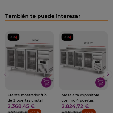
También te puede interesar
DTO.
DTO.
Frente mostrador frío
Mesa alta expositora
de 3 puertas cristal
con frio 4 puertas
2.368,45 €
2.824,72 €
202x60 cm
cristal 254.5x60 cm
3.535,00 €
4.216,00 €
-33%
-33%