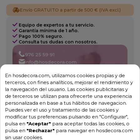
Envío GRATUITO a partir de 500 € (IVA excl.)
Equipo de expertos a tu servicio.
Garantía mínima de 1 año.
Pago 100% seguro.
Consulta tus dudas con nosotros.
976 25 59 91
info@hosdecora.com
Hablemos
En hosdecora.com, utilizamos cookies propias y de
terceros, con fines analíticos, mejorar el rendimiento y
la navegación del usuario. Las cookies publicitarias y
de terceros se utilizan para ofrecerte una experiencia
Pide tu presupuesto
personalizada en base a tus hábitos de navegacion.
Puedes ver el uso y tratamiento de las cookies y
modificar tus preferencias pulsando en "Configurar",
pulsa en
"Aceptar"
para aceptar todas las cookies, o
pulsa en
"Rechazar"
para navegar en hosdecora.com
sin usar cookies.