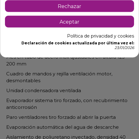
automático y burlete magnético (permanece abierta
Rechazar
al superar los 90° de apertura)
Contrapuerta inox embutida
Aceptar
Luz interior
Política de privacidad y cookies
Estantes interiores de varilla en acero plastificado,
Declaración de cookies actualizada por última vez el:
regulablesen altura
23/01/2026
Pies en tubo de acero inox ajustables en altura 125-
200 mm
Cuadro de mandos y rejilla ventilación motor,
desmontables
Unidad condensadora ventilada
Evaporador sistema tiro forzado, con recubrimiento
anticorrosión
Paro ventiladores tiro forzado al abrir la puerta
Evaporación automática del agua de descarche
Aislamiento de poliuretano inyectado, densidad 40