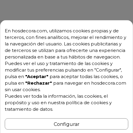
En hosdecora.com, utilizamos cookies propias y de
terceros, con fines analíticos, mejorar el rendimiento y
la navegación del usuario. Las cookies publicitarias y
Descripción
Detalles de producto
de terceros se utilizan para ofrecerte una experiencia
personalizada en base a tus hábitos de navegacion.
Puedes ver el uso y tratamiento de las cookies y
Nevera Mixta con departamento de
modificar tus preferencias pulsando en "Configurar",
pulsa en
"Aceptar"
para aceptar todas las cookies, o
pescado CASRP-210-5
pulsa en
"Rechazar"
para navegar en hosdecora.com
Exterior en acero inox AISI-304 18/10, excepto el
sin usar cookies.
respaldo
Puedes ver toda la información, las cookies, el
propósito y uso en nuestra política de cookies y
Interior en acero inox AISI-304 18/10, con aristas
tratamiento de datos.
curvas y fondo embutido
Refrigerante R-290
Configurar
Puertas de apertura reversible, con sistema de cierre