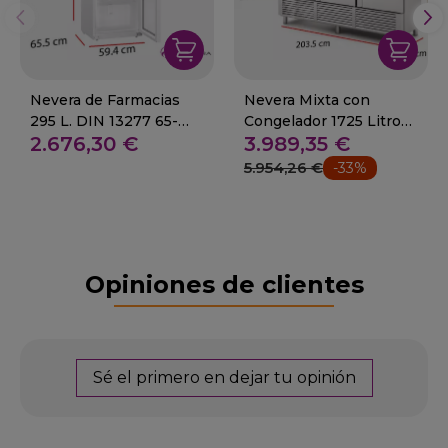
Nevera de Farmacias
Nevera Mixta con
295 L. DIN 13277 65-
Congelador 1725 Litros
2.676,30 €
3.989,35 €
HMFvh 4001
14-CASM-210-5
5.954,26 €
-33%
Opiniones de clientes
Sé el primero en dejar tu opinión